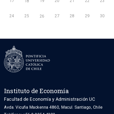
17
19
20
21
22
23
18
24
25
27
28
29
30
26
Instituto de Economía
Facultad de Economía y Administración UC
Avda. Vicuña Mackenna 4860, Macul. Santiago, Chile