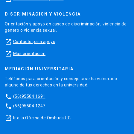
DISCRIMINACIÓN Y VIOLENCIA
Orientación y apoyo en casos de discriminación, violencia de
género o violencia sexual.
launch
Contacto para apoyo
launch
Más orientación
MEDIACIÓN UNIVERSITARIA
Teléfonos para orientación y consejo si se ha vulnerado
alguno de tus derechos en la universidad.
phone
(56)95504 1691
phone
(56)95504 1247
launch
Ir a la Oficina de Ombuds UC