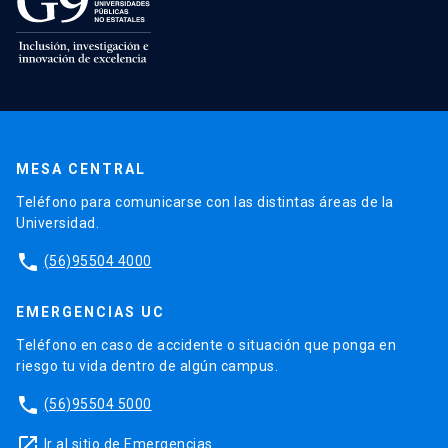
MESA CENTRAL
Teléfono para comunicarse con las distintas áreas de la
Universidad.
phone
(56)95504 4000
EMERGENCIAS UC
Teléfono en caso de accidente o situación que ponga en
riesgo tu vida dentro de algún campus.
phone
(56)95504 5000
launch
Ir al sitio de Emergencias