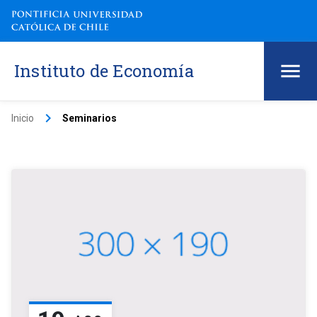
Instituto de Economía
keyboard_arrow_right
Inicio
Seminarios