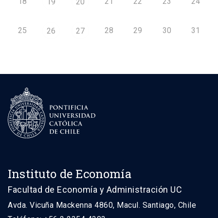
18
21
22
23
24
19
20
25
28
29
30
31
26
27
Instituto de Economía
Facultad de Economía y Administración UC
Avda. Vicuña Mackenna 4860, Macul. Santiago, Chile