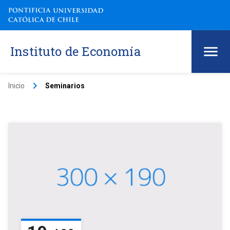
Instituto de Economía
keyboard_arrow_right
Inicio
Seminarios