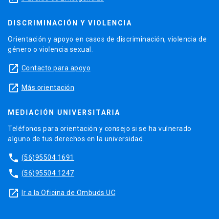
DISCRIMINACIÓN Y VIOLENCIA
Orientación y apoyo en casos de discriminación, violencia de
género o violencia sexual.
launch
Contacto para apoyo
launch
Más orientación
MEDIACIÓN UNIVERSITARIA
Teléfonos para orientación y consejo si se ha vulnerado
alguno de tus derechos en la universidad.
phone
(56)95504 1691
phone
(56)95504 1247
launch
Ir a la Oficina de Ombuds UC