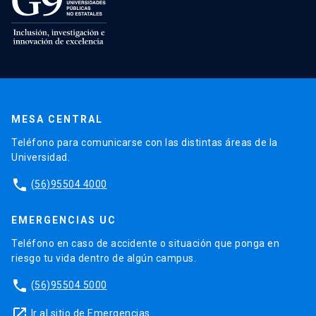
MESA CENTRAL
Teléfono para comunicarse con las distintas áreas de la
Universidad.
phone
(56)95504 4000
EMERGENCIAS UC
Teléfono en caso de accidente o situación que ponga en
riesgo tu vida dentro de algún campus.
phone
(56)95504 5000
launch
Ir al sitio de Emergencias