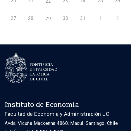
20
21
23
24
25
26
22
27
28
30
31
1
2
29
Instituto de Economía
Facultad de Economía y Administración UC
Avda. Vicuña Mackenna 4860, Macul. Santiago, Chile