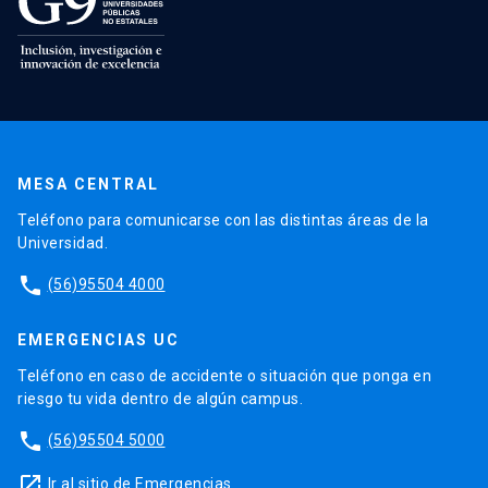
MESA CENTRAL
Teléfono para comunicarse con las distintas áreas de la
Universidad.
phone
(56)95504 4000
EMERGENCIAS UC
Teléfono en caso de accidente o situación que ponga en
riesgo tu vida dentro de algún campus.
phone
(56)95504 5000
launch
Ir al sitio de Emergencias