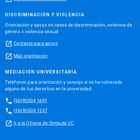
DISCRIMINACIÓN Y VIOLENCIA
Orientación y apoyo en casos de discriminación, violencia de
género o violencia sexual.
launch
Contacto para apoyo
launch
Más orientación
MEDIACIÓN UNIVERSITARIA
Teléfonos para orientación y consejo si se ha vulnerado
alguno de tus derechos en la universidad.
phone
(56)95504 1691
phone
(56)95504 1247
launch
Ir a la Oficina de Ombuds UC