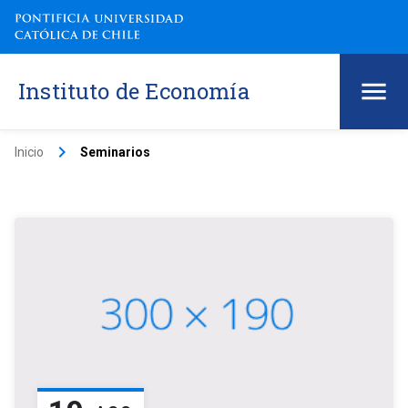
Instituto de Economía
keyboard_arrow_right
Inicio
Seminarios