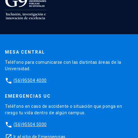
MESA CENTRAL
Teléfono para comunicarse con las distintas áreas de la
Universidad.
phone
(56)95504 4000
EMERGENCIAS UC
Teléfono en caso de accidente o situación que ponga en
riesgo tu vida dentro de algún campus.
phone
(56)95504 5000
launch
Ir al sitio de Emergencias