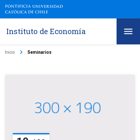
Instituto de Economía
keyboard_arrow_right
Inicio
Seminarios