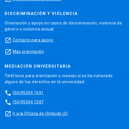
DISCRIMINACIÓN Y VIOLENCIA
Orientación y apoyo en casos de discriminación, violencia de
género o violencia sexual.
launch
Contacto para apoyo
launch
Más orientación
MEDIACIÓN UNIVERSITARIA
Teléfonos para orientación y consejo si se ha vulnerado
alguno de tus derechos en la universidad.
phone
(56)95504 1691
phone
(56)95504 1247
launch
Ir a la Oficina de Ombuds UC