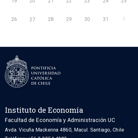
19
20
21
22
23
24
25
26
28
29
30
31
1
27
Instituto de Economía
Facultad de Economía y Administración UC
Avda. Vicuña Mackenna 4860, Macul. Santiago, Chile