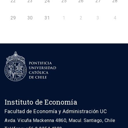
22
23
25
26
27
28
24
29
30
31
1
2
3
4
Instituto de Economía
Facultad de Economía y Administración UC
Avda. Vicuña Mackenna 4860, Macul. Santiago, Chile