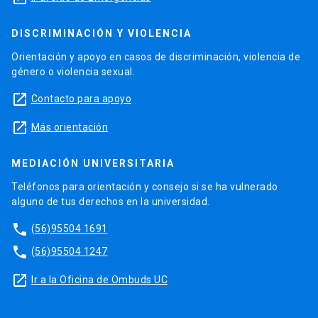
DISCRIMINACIÓN Y VIOLENCIA
Orientación y apoyo en casos de discriminación, violencia de
género o violencia sexual.
launch
Contacto para apoyo
launch
Más orientación
MEDIACIÓN UNIVERSITARIA
Teléfonos para orientación y consejo si se ha vulnerado
alguno de tus derechos en la universidad.
phone
(56)95504 1691
phone
(56)95504 1247
launch
Ir a la Oficina de Ombuds UC