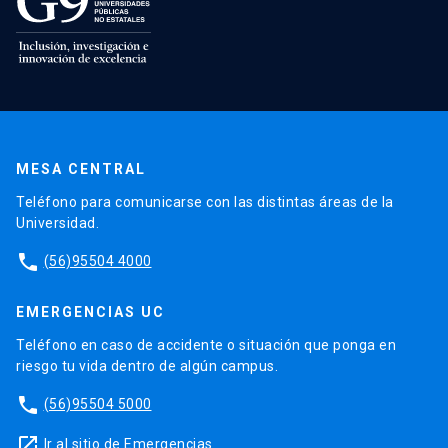
MESA CENTRAL
Teléfono para comunicarse con las distintas áreas de la
Universidad.
phone
(56)95504 4000
EMERGENCIAS UC
Teléfono en caso de accidente o situación que ponga en
riesgo tu vida dentro de algún campus.
phone
(56)95504 5000
launch
Ir al sitio de Emergencias