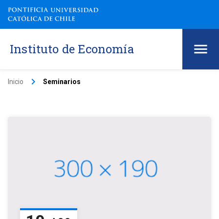
Instituto de Economía
keyboard_arrow_right
Inicio
Seminarios