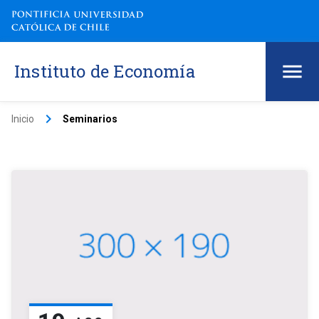
Instituto de Economía
keyboard_arrow_right
Inicio
Seminarios