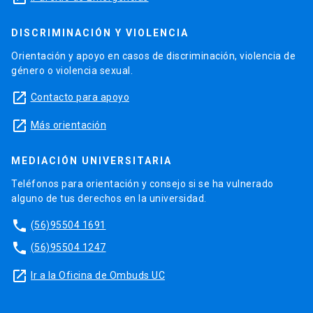
DISCRIMINACIÓN Y VIOLENCIA
Orientación y apoyo en casos de discriminación, violencia de
género o violencia sexual.
launch
Contacto para apoyo
launch
Más orientación
MEDIACIÓN UNIVERSITARIA
Teléfonos para orientación y consejo si se ha vulnerado
alguno de tus derechos en la universidad.
phone
(56)95504 1691
phone
(56)95504 1247
launch
Ir a la Oficina de Ombuds UC