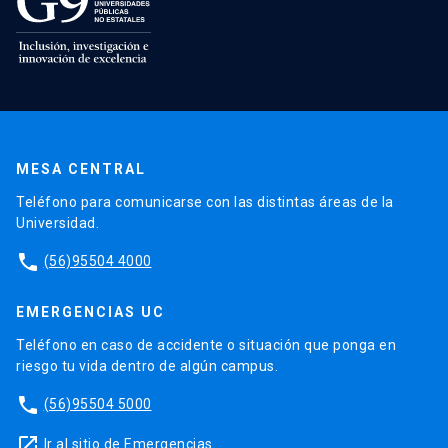
MESA CENTRAL
Teléfono para comunicarse con las distintas áreas de la
Universidad.
phone
(56)95504 4000
EMERGENCIAS UC
Teléfono en caso de accidente o situación que ponga en
riesgo tu vida dentro de algún campus.
phone
(56)95504 5000
launch
Ir al sitio de Emergencias