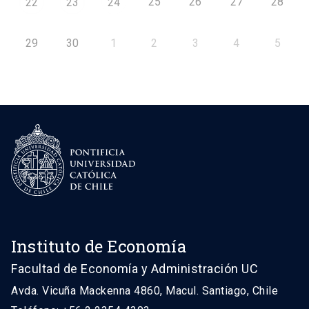
25
26
27
28
22
23
24
29
30
1
2
3
4
5
Instituto de Economía
Facultad de Economía y Administración UC
Avda. Vicuña Mackenna 4860, Macul. Santiago, Chile