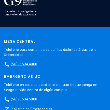
MESA CENTRAL
Teléfono para comunicarse con las distintas áreas de la
Universidad.
phone
(56)95504 4000
EMERGENCIAS UC
Teléfono en caso de accidente o situación que ponga en
riesgo tu vida dentro de algún campus.
phone
(56)95504 5000
launch
Ir al sitio de Emergencias