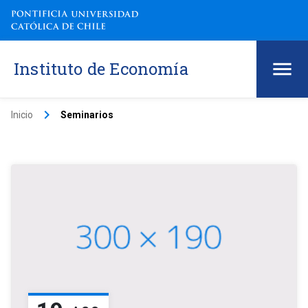
Instituto de Economía
keyboard_arrow_right
Inicio
Seminarios