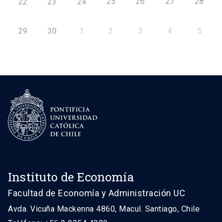
25
26
27
28
22
23
24
29
30
1
2
3
4
5
Instituto de Economía
Facultad de Economía y Administración UC
Avda. Vicuña Mackenna 4860, Macul. Santiago, Chile