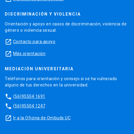
DISCRIMINACIÓN Y VIOLENCIA
Orientación y apoyo en casos de discriminación, violencia de
género o violencia sexual.
launch
Contacto para apoyo
launch
Más orientación
MEDIACIÓN UNIVERSITARIA
Teléfonos para orientación y consejo si se ha vulnerado
alguno de tus derechos en la universidad.
phone
(56)95504 1691
phone
(56)95504 1247
launch
Ir a la Oficina de Ombuds UC