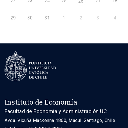
22
23
24
25
27
28
26
29
30
31
1
2
3
4
Instituto de Economía
Facultad de Economía y Administración UC
Avda. Vicuña Mackenna 4860, Macul. Santiago, Chile