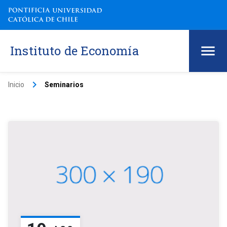
Instituto de Economía
keyboard_arrow_right
Inicio
Seminarios