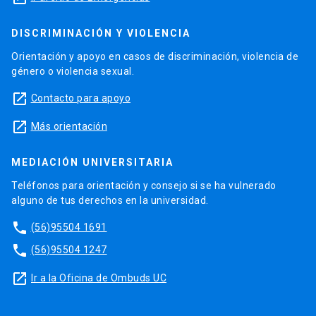
DISCRIMINACIÓN Y VIOLENCIA
Orientación y apoyo en casos de discriminación, violencia de
género o violencia sexual.
launch
Contacto para apoyo
launch
Más orientación
MEDIACIÓN UNIVERSITARIA
Teléfonos para orientación y consejo si se ha vulnerado
alguno de tus derechos en la universidad.
phone
(56)95504 1691
phone
(56)95504 1247
launch
Ir a la Oficina de Ombuds UC