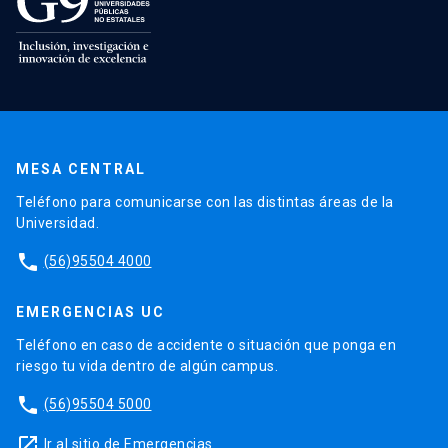
MESA CENTRAL
Teléfono para comunicarse con las distintas áreas de la
Universidad.
phone
(56)95504 4000
EMERGENCIAS UC
Teléfono en caso de accidente o situación que ponga en
riesgo tu vida dentro de algún campus.
phone
(56)95504 5000
launch
Ir al sitio de Emergencias