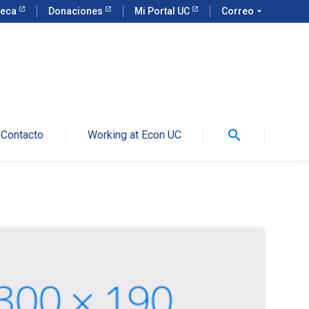
teca
Donaciones
Mi Portal UC
Correo
arrow_drop_down
search
Contacto
Working at Econ UC