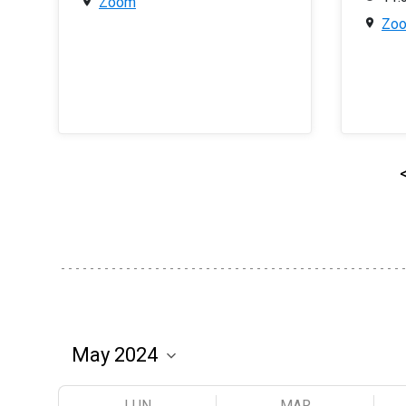
Zoom
Zo
LUN
MAR