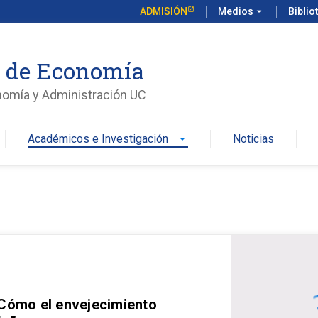
ADMISIÓN
Medios
arrow_drop_down
Biblio
o de Economía
nomía y Administración UC
Académicos e Investigación
Noticias
arrow_drop_down
 Cómo el envejecimiento