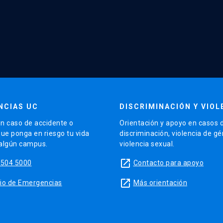
NCIAS UC
DISCRIMINACIÓN Y VIOL
n caso de accidente o
Orientación y apoyo en casos 
que ponga en riesgo tu vida
discriminación, violencia de g
 algún campus.
violencia sexual.
launch
5504 5000
Contacto para apoyo
launch
sitio de Emergencias
Más orientación