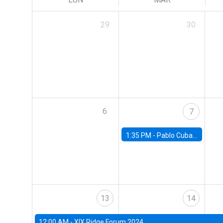
29
30
6
7
1:35 PM -
Pablo Cuba, FED Board
13
14
12:00 AM -
XIX Ridge Forum 2024