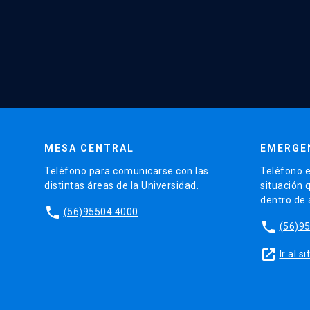
MESA CENTRAL
EMERGE
Teléfono para comunicarse con las
Teléfono e
distintas áreas de la Universidad.
situación 
dentro de
phone
(56)95504 4000
phone
(56)9
launch
Ir al 