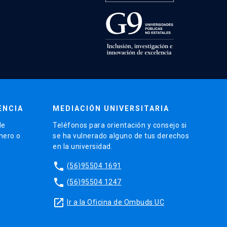
ENCIA
MEDIACIÓN UNIVERSITARIA
de
Teléfonos para orientación y consejo si
énero o
se ha vulnerado alguno de tus derechos
en la universidad.
phone
(56)95504 1691
phone
(56)95504 1247
launch
Ir a la Oficina de Ombuds UC