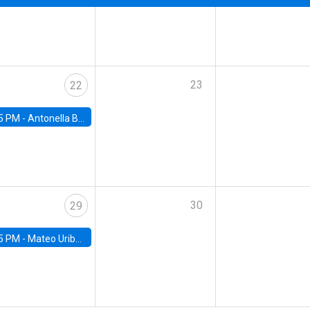
23
22
5 PM -
Antonella Bancalari, Institute for Fiscal Studies (IFS) and Research Associate at University College London (UCL)
30
29
5 PM -
Mateo Uribe-Castro, Universidad de los Andes (Colombia)