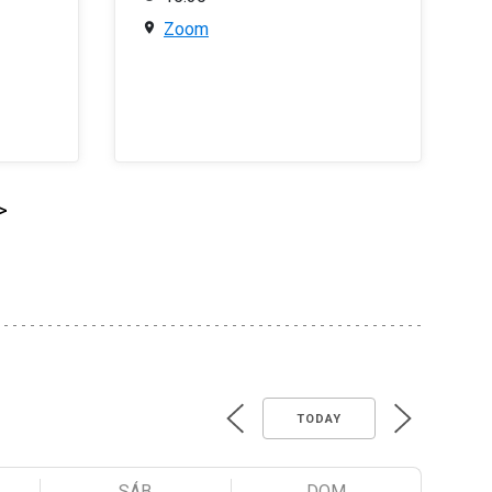
Zoom
>
TODAY
SÁB
DOM