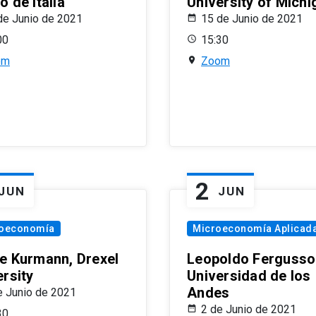
 de Italia
University of Michi
de Junio de 2021
15 de Junio de 2021
00
15:30
om
Zoom
2
JUN
JUN
oeconomía
Microeconomía Aplicad
e Kurmann, Drexel
Leopoldo Fergusso
ersity
Universidad de los
Andes
e Junio de 2021
2 de Junio de 2021
30