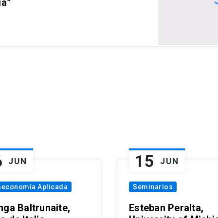
ia”
6
15
JUN
JUN
oeconomía Aplicada
Seminarios
nga Baltrunaite,
Esteban Peralta,