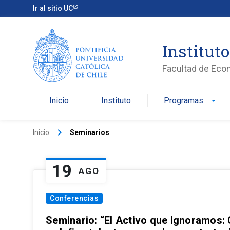
Ir al sitio UC
Institut
Facultad de Eco
Inicio
Instituto
Programas
arrow_drop_down
keyboard_arrow_right
Inicio
Seminarios
19
AGO
Conferencias
Seminario: “El Activo que Ignoramos: