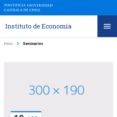
Instituto de Economía
keyboard_arrow_right
Inicio
Seminarios