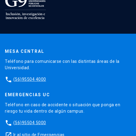
MESA CENTRAL
Teléfono para comunicarse con las distintas áreas de la
Universidad.
phone
(56)95504 4000
EMERGENCIAS UC
Teléfono en caso de accidente o situación que ponga en
riesgo tu vida dentro de algún campus.
phone
(56)95504 5000
launch
Ir al sitio de Emergencias