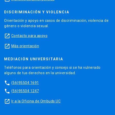
DISCRIMINACIÓN Y VIOLENCIA
Orientación y apoyo en casos de discriminación, violencia de
género o violencia sexual.
launch
Contacto para apoyo
launch
Más orientación
MEDIACIÓN UNIVERSITARIA
Teléfonos para orientación y consejo si se ha vulnerado
alguno de tus derechos en la universidad.
phone
(56)95504 1691
phone
(56)95504 1247
launch
Ir a la Oficina de Ombuds UC