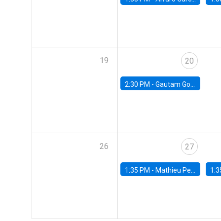
19
20
2:30 PM -
Gautam Gowrisankaran, Columbia University
26
27
1:35 PM -
Mathieu Pedemonte, IDB
1:3