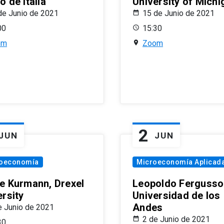
 de Italia
University of Michi
de Junio de 2021
15 de Junio de 2021
00
15:30
om
Zoom
2
JUN
JUN
oeconomía
Microeconomía Aplicad
e Kurmann, Drexel
Leopoldo Fergusso
ersity
Universidad de los
Andes
e Junio de 2021
2 de Junio de 2021
30