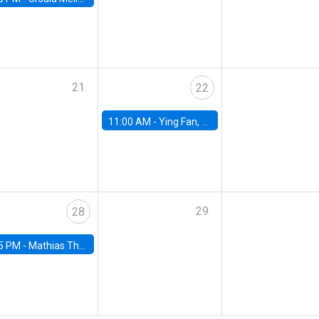
21
22
11:00 AM -
Ying Fan, University of Michigan
29
28
5 PM -
Mathias Thoenig, University of Lausanne