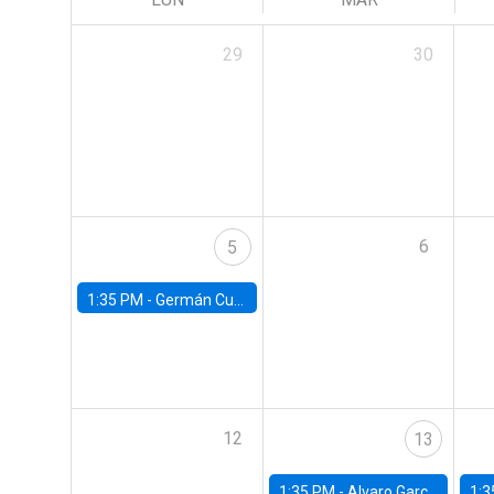
29
30
6
5
1:35 PM -
Germán Cubas, University of Houston
12
13
1:35 PM -
Alvaro Garcia-Marin, Universidad de Los Andes
1:3