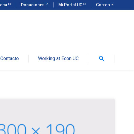
teca
Donaciones
Mi Portal UC
Correo
arrow_drop_down
search
Contacto
Working at Econ UC