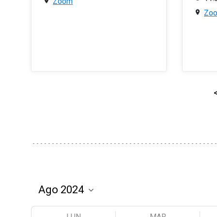
Zoom
Zo
LUN
MAR