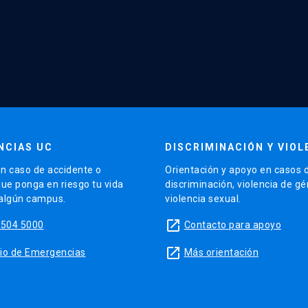
NCIAS UC
DISCRIMINACIÓN Y VIOL
n caso de accidente o
Orientación y apoyo en casos 
que ponga en riesgo tu vida
discriminación, violencia de g
 algún campus.
violencia sexual.
launch
5504 5000
Contacto para apoyo
launch
sitio de Emergencias
Más orientación