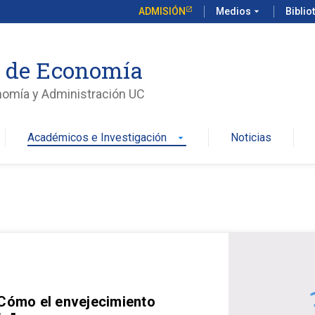
ADMISIÓN
Medios
arrow_drop_down
Biblio
o de Economía
nomía y Administración UC
Académicos e Investigación
Noticias
arrow_drop_down
 Cómo el envejecimiento