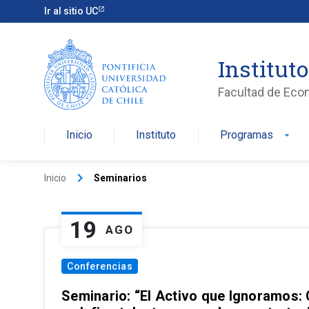
Ir al sitio UC
Institut
Facultad de Eco
Inicio
Instituto
Programas
arrow_drop_down
keyboard_arrow_right
Inicio
Seminarios
19
AGO
Conferencias
Seminario: “El Activo que Ignoramos: