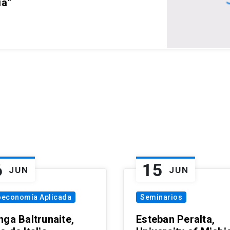
ia”
6
15
JUN
JUN
oeconomía Aplicada
Seminarios
nga Baltrunaite,
Esteban Peralta,