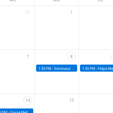
31
1
7
8
1:30 PM -
Seminario: “Recuperando la humanidad para progresar en la era de la IA»
1:35 PM -
Felipe Martínez, alumno Doctorado en Ec
15
14
5 PM -
Ursula Mello, Insper - Institute of Education and Research