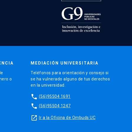
ENCIA
MEDIACIÓN UNIVERSITARIA
de
Teléfonos para orientación y consejo si
énero o
se ha vulnerado alguno de tus derechos
en la universidad.
phone
(56)95504 1691
phone
(56)95504 1247
launch
Ir a la Oficina de Ombuds UC