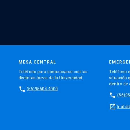
MESA CENTRAL
EMERGE
Teléfono para comunicarse con las
Teléfono e
distintas áreas de la Universidad.
situación 
dentro de
phone
(56)95504 4000
phone
(56)9
launch
Ir al 