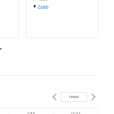
Zoom
>
TODAY
SÁB
DOM