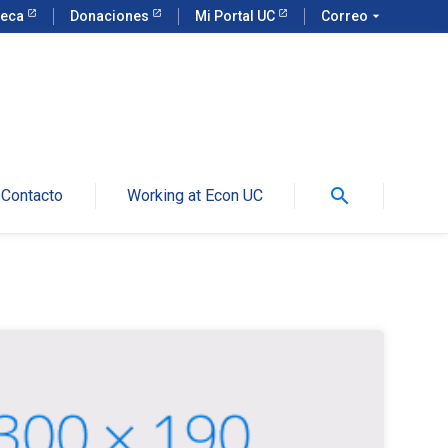
teca
Donaciones
Mi Portal UC
Correo
arrow_drop_down
search
Contacto
Working at Econ UC