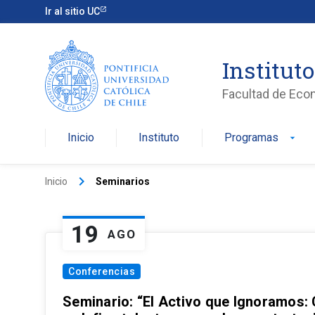
Ir al sitio UC
Institut
Facultad de Eco
Inicio
Instituto
Programas
arrow_drop_down
keyboard_arrow_right
Inicio
Seminarios
19
AGO
Conferencias
Seminario: “El Activo que Ignoramos: