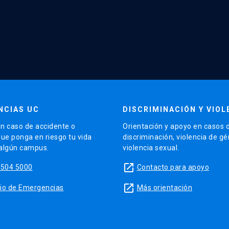
NCIAS UC
DISCRIMINACIÓN Y VIOL
n caso de accidente o
Orientación y apoyo en casos 
que ponga en riesgo tu vida
discriminación, violencia de g
 algún campus.
violencia sexual.
launch
5504 5000
Contacto para apoyo
launch
sitio de Emergencias
Más orientación