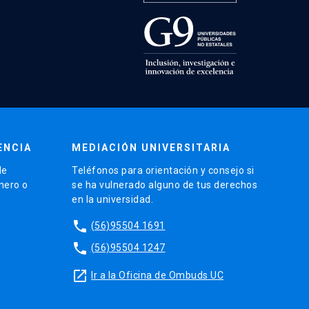
ENCIA
MEDIACIÓN UNIVERSITARIA
de
Teléfonos para orientación y consejo si
énero o
se ha vulnerado alguno de tus derechos
en la universidad.
phone
(56)95504 1691
phone
(56)95504 1247
launch
Ir a la Oficina de Ombuds UC