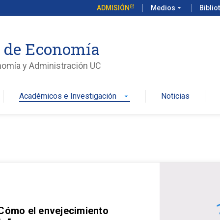
ADMISIÓN
Medios
arrow_drop_down
Biblio
o de Economía
nomía y Administración UC
Académicos e Investigación
Noticias
arrow_drop_down
 Cómo el envejecimiento