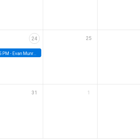
25
24
5 PM -
Evan Munro, Neyman Visiting Assistant Professor in the Department of Statistics at UC Berkeley
31
1