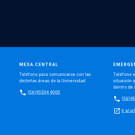
MESA CENTRAL
EMERGE
Teléfono para comunicarse con las
Teléfono e
distintas áreas de la Universidad.
situación 
dentro de
phone
(56)95504 4000
phone
(56)9
launch
Ir al 