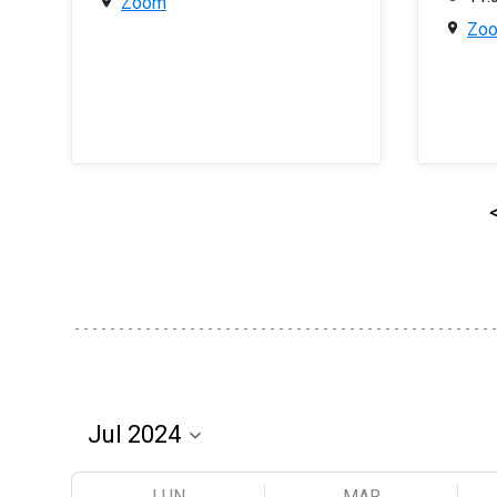
Zoom
Zo
LUN
MAR