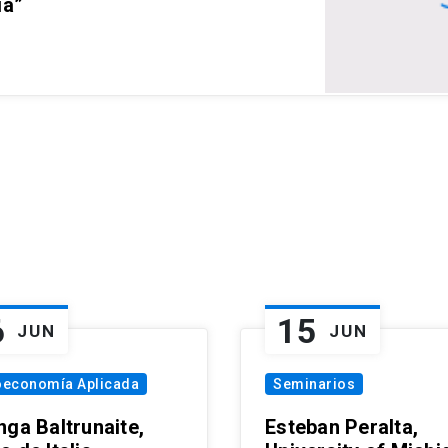
ia”
6
15
JUN
JUN
oeconomía Aplicada
Seminarios
nga Baltrunaite,
Esteban Peralta,