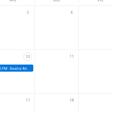
3
4
11
10
5 PM -
Beatriz Ahumada, PhD candidate, Universidad de Pittsburgh
17
18