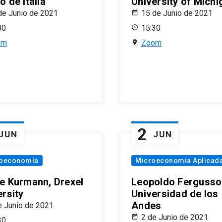
 de Italia
University of Michi
de Junio de 2021
15 de Junio de 2021
00
15:30
om
Zoom
2
JUN
JUN
oeconomía
Microeconomía Aplicad
e Kurmann, Drexel
Leopoldo Fergusso
ersity
Universidad de los
Andes
e Junio de 2021
2 de Junio de 2021
30