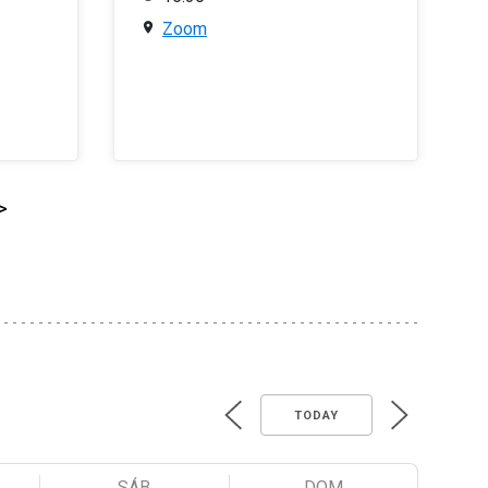
Zoom
>
TODAY
SÁB
DOM