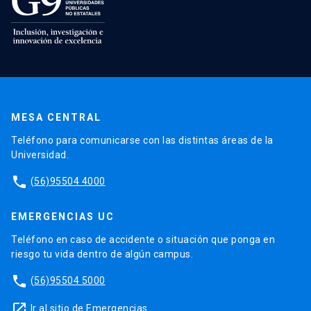
MESA CENTRAL
Teléfono para comunicarse con las distintas áreas de la
Universidad.
phone
(56)95504 4000
EMERGENCIAS UC
Teléfono en caso de accidente o situación que ponga en
riesgo tu vida dentro de algún campus.
phone
(56)95504 5000
launch
Ir al sitio de Emergencias