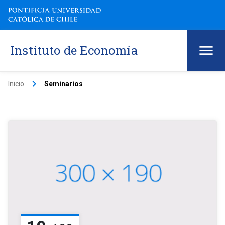
Instituto de Economía
keyboard_arrow_right
Inicio
Seminarios