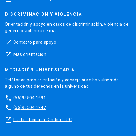
DISCRIMINACIÓN Y VIOLENCIA
Orientación y apoyo en casos de discriminación, violencia de
género o violencia sexual.
launch
Contacto para apoyo
launch
Más orientación
MEDIACIÓN UNIVERSITARIA
Teléfonos para orientación y consejo si se ha vulnerado
alguno de tus derechos en la universidad.
phone
(56)95504 1691
phone
(56)95504 1247
launch
Ir a la Oficina de Ombuds UC