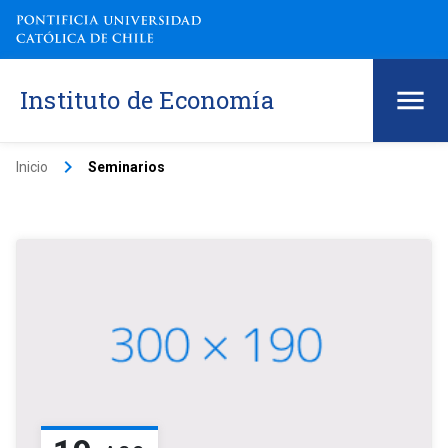
Instituto de Economía
keyboard_arrow_right
Inicio
Seminarios