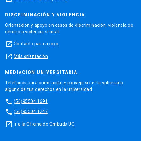
DISCRIMINACIÓN Y VIOLENCIA
Orientación y apoyo en casos de discriminación, violencia de
género o violencia sexual.
launch
Contacto para apoyo
launch
Más orientación
MEDIACIÓN UNIVERSITARIA
Teléfonos para orientación y consejo si se ha vulnerado
alguno de tus derechos en la universidad.
phone
(56)95504 1691
phone
(56)95504 1247
launch
Ir a la Oficina de Ombuds UC