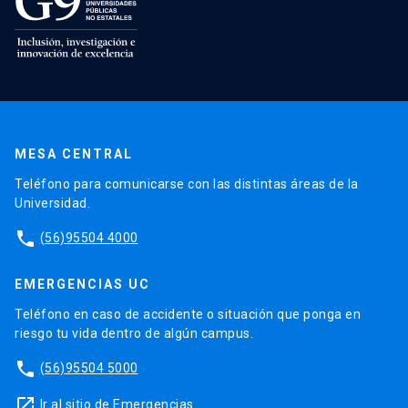
MESA CENTRAL
Teléfono para comunicarse con las distintas áreas de la
Universidad.
phone
(56)95504 4000
EMERGENCIAS UC
Teléfono en caso de accidente o situación que ponga en
riesgo tu vida dentro de algún campus.
phone
(56)95504 5000
launch
Ir al sitio de Emergencias