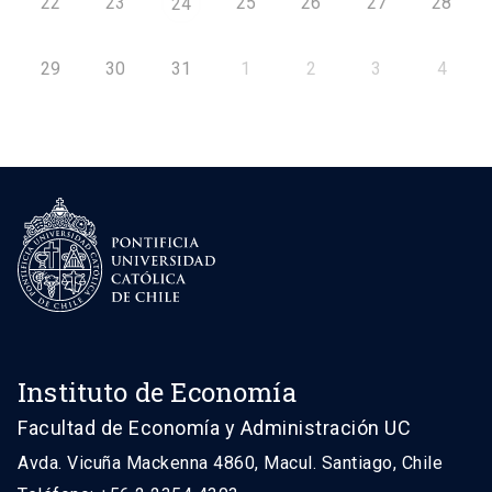
22
23
25
26
27
28
24
29
30
31
1
2
3
4
Instituto de Economía
Facultad de Economía y Administración UC
Avda. Vicuña Mackenna 4860, Macul. Santiago, Chile