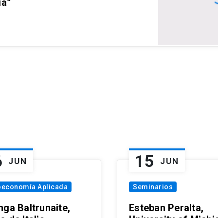
ia”
6
15
JUN
JUN
oeconomía Aplicada
Seminarios
nga Baltrunaite,
Esteban Peralta,