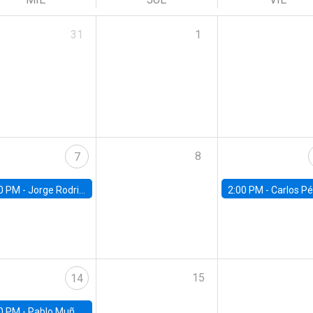
31
1
8
7
0 PM -
Jorge Rodriguez, Universidad de Los Andes
2:00 PM -
Carlos Pérez, Universidad Finis
15
14
0 PM -
Pablo Muñoz, Universidad de Chile