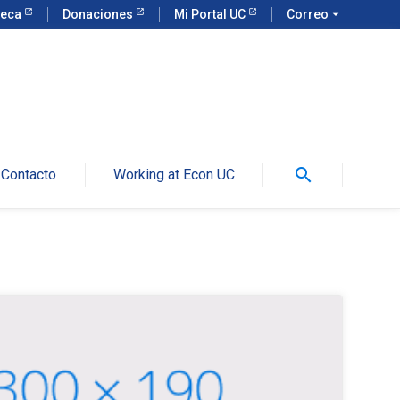
teca
Donaciones
Mi Portal UC
Correo
arrow_drop_down
search
Contacto
Working at Econ UC