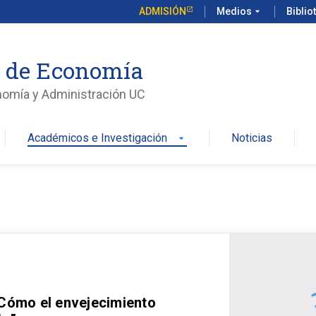
ADMISIÓN
Medios
arrow_drop_down
Biblio
o de Economía
nomía y Administración UC
Académicos e Investigación
Noticias
arrow_drop_down
 Cómo el envejecimiento