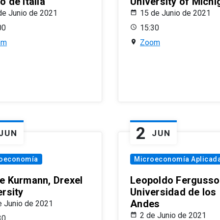
 de Italia
University of Michi
de Junio de 2021
15 de Junio de 2021
00
15:30
om
Zoom
2
JUN
JUN
oeconomía
Microeconomía Aplicad
e Kurmann, Drexel
Leopoldo Fergusso
ersity
Universidad de los
Andes
e Junio de 2021
2 de Junio de 2021
30