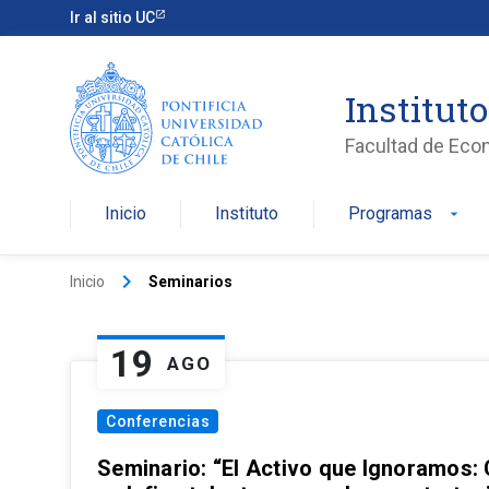
Ir al sitio UC
Institut
Facultad de Eco
Inicio
Instituto
Programas
arrow_drop_down
keyboard_arrow_right
Inicio
Seminarios
19
AGO
Conferencias
Seminario: “El Activo que Ignoramos: