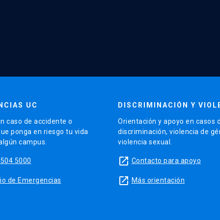
NCIAS UC
DISCRIMINACIÓN Y VIOL
n caso de accidente o
Orientación y apoyo en casos 
que ponga en riesgo tu vida
discriminación, violencia de g
 algún campus.
violencia sexual.
launch
5504 5000
Contacto para apoyo
launch
sitio de Emergencias
Más orientación