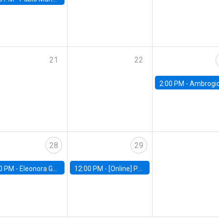
21
22
2:00 PM -
Ambrogio Cesa-Bianchi, Bank of Eng
28
29
0 PM -
Eleonora Guarnieri, Exeter University
12:00 PM -
[Online] Pablo Slutzky, University of Maryland