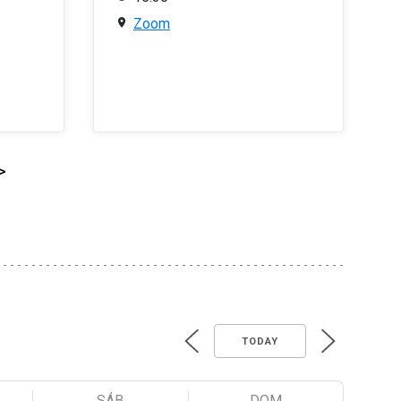
Zoom
>
TODAY
SÁB
DOM