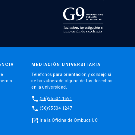
ENCIA
MEDIACIÓN UNIVERSITARIA
de
Teléfonos para orientación y consejo si
énero o
se ha vulnerado alguno de tus derechos
en la universidad.
phone
(56)95504 1691
phone
(56)95504 1247
launch
Ir a la Oficina de Ombuds UC