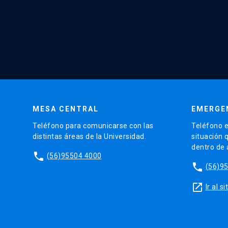
MESA CENTRAL
EMERGE
Teléfono para comunicarse con las
Teléfono e
distintas áreas de la Universidad.
situación 
dentro de
phone
(56)95504 4000
phone
(56)9
launch
Ir al 