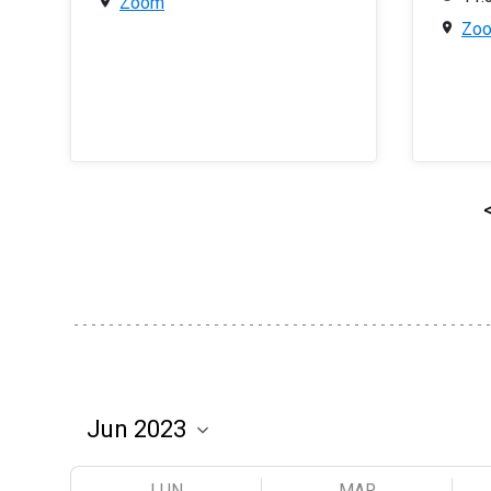
Zoom
Zo
LUN
MAR