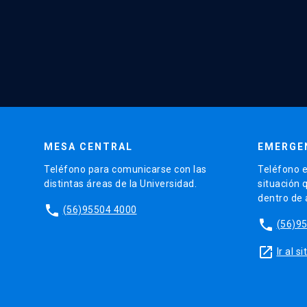
MESA CENTRAL
EMERGE
Teléfono para comunicarse con las
Teléfono e
distintas áreas de la Universidad.
situación 
dentro de
phone
(56)95504 4000
phone
(56)9
launch
Ir al 