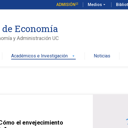
ADMISIÓN
Medios
arrow_drop_down
Biblio
o de Economía
nomía y Administración UC
Académicos e Investigación
Noticias
arrow_drop_down
 Cómo el envejecimiento