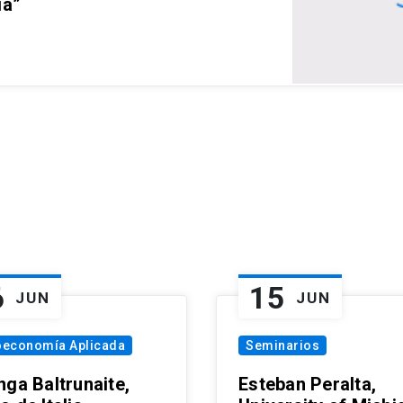
ia”
6
15
JUN
JUN
oeconomía Aplicada
Seminarios
nga Baltrunaite,
Esteban Peralta,