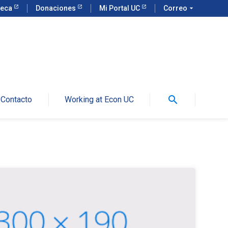
teca
Donaciones
Mi Portal UC
Correo
arrow_drop_down
search
Contacto
Working at Econ UC