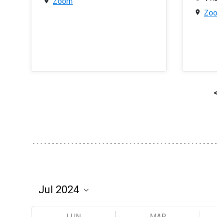
Zoom
Zo
LUN
MAR