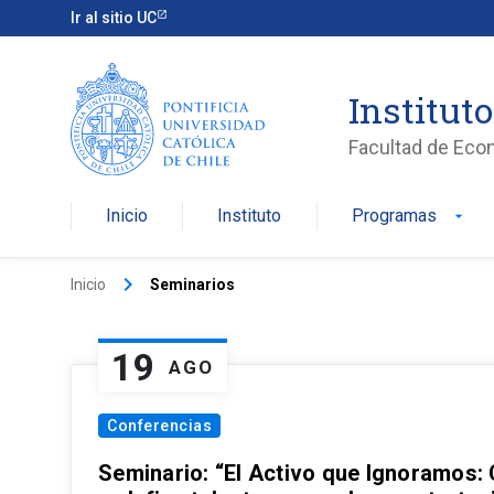
Ir al sitio UC
Institut
Facultad de Eco
Inicio
Instituto
Programas
arrow_drop_down
keyboard_arrow_right
Inicio
Seminarios
19
AGO
Conferencias
Seminario: “El Activo que Ignoramos: