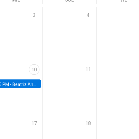
3
4
11
10
5 PM -
Beatriz Ahumada, PhD candidate, Universidad de Pittsburgh
17
18