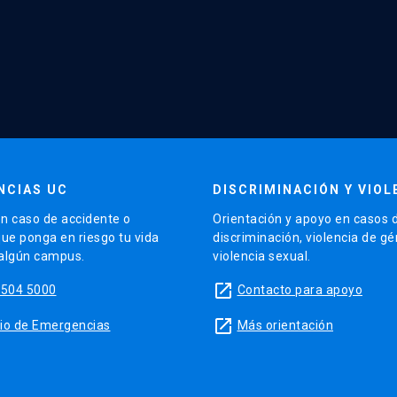
NCIAS UC
DISCRIMINACIÓN Y VIOL
n caso de accidente o
Orientación y apoyo en casos 
que ponga en riesgo tu vida
discriminación, violencia de g
 algún campus.
violencia sexual.
launch
5504 5000
Contacto para apoyo
launch
sitio de Emergencias
Más orientación