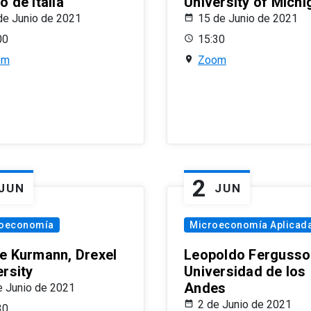
 de Italia
University of Michi
de Junio de 2021
15 de Junio de 2021
00
15:30
om
Zoom
2
JUN
JUN
oeconomía
Microeconomía Aplicad
e Kurmann, Drexel
Leopoldo Fergusso
ersity
Universidad de los
Andes
e Junio de 2021
2 de Junio de 2021
30