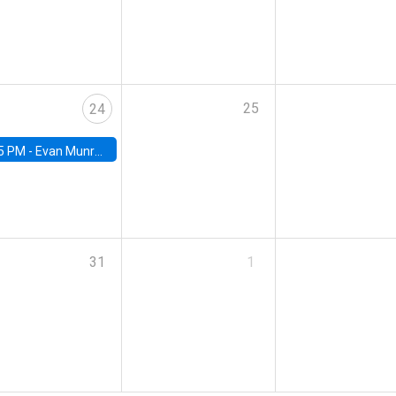
25
24
5 PM -
Evan Munro, Neyman Visiting Assistant Professor in the Department of Statistics at UC Berkeley
31
1