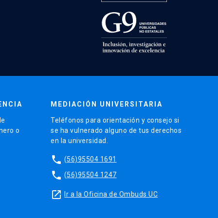
ENCIA
MEDIACIÓN UNIVERSITARIA
de
Teléfonos para orientación y consejo si
énero o
se ha vulnerado alguno de tus derechos
en la universidad.
phone
(56)95504 1691
phone
(56)95504 1247
launch
Ir a la Oficina de Ombuds UC