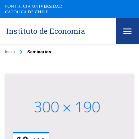
Instituto de Economía
keyboard_arrow_right
Inicio
Seminarios