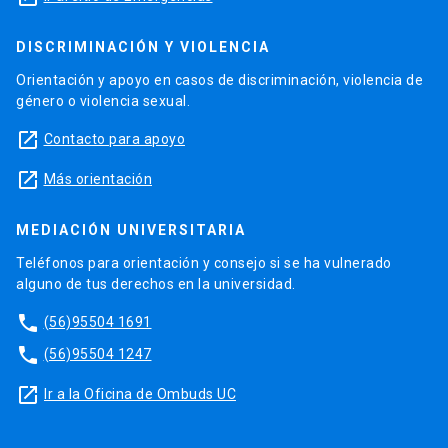
DISCRIMINACIÓN Y VIOLENCIA
Orientación y apoyo en casos de discriminación, violencia de
género o violencia sexual.
launch
Contacto para apoyo
launch
Más orientación
MEDIACIÓN UNIVERSITARIA
Teléfonos para orientación y consejo si se ha vulnerado
alguno de tus derechos en la universidad.
phone
(56)95504 1691
phone
(56)95504 1247
launch
Ir a la Oficina de Ombuds UC