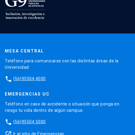
MESA CENTRAL
Teléfono para comunicarse con las distintas áreas de la
Universidad.
phone
(56)95504 4000
EMERGENCIAS UC
Teléfono en caso de accidente o situación que ponga en
riesgo tu vida dentro de algún campus.
phone
(56)95504 5000
launch
Ir al sitio de Emergencias