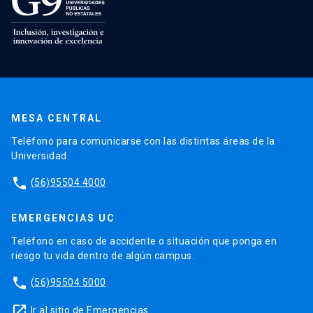
MESA CENTRAL
Teléfono para comunicarse con las distintas áreas de la
Universidad.
phone
(56)95504 4000
EMERGENCIAS UC
Teléfono en caso de accidente o situación que ponga en
riesgo tu vida dentro de algún campus.
phone
(56)95504 5000
launch
Ir al sitio de Emergencias