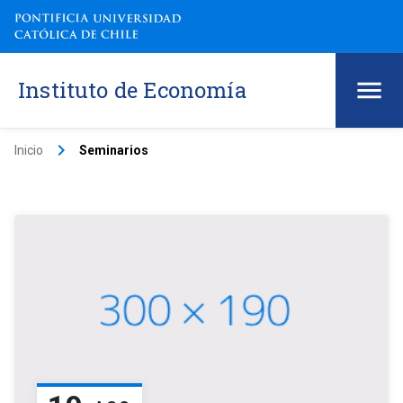
Instituto de Economía
keyboard_arrow_right
Inicio
Seminarios