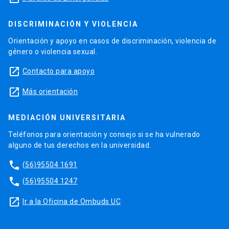
DISCRIMINACIÓN Y VIOLENCIA
Orientación y apoyo en casos de discriminación, violencia de
género o violencia sexual.
launch
Contacto para apoyo
launch
Más orientación
MEDIACIÓN UNIVERSITARIA
Teléfonos para orientación y consejo si se ha vulnerado
alguno de tus derechos en la universidad.
phone
(56)95504 1691
phone
(56)95504 1247
launch
Ir a la Oficina de Ombuds UC