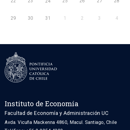
22
23
25
26
27
28
24
29
30
31
1
2
3
4
Instituto de Economía
Facultad de Economía y Administración UC
Avda. Vicuña Mackenna 4860, Macul. Santiago, Chile