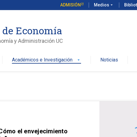
ADMISIÓN
Medios
arrow_drop_down
Biblio
o de Economía
nomía y Administración UC
Académicos e Investigación
Noticias
arrow_drop_down
 Cómo el envejecimiento