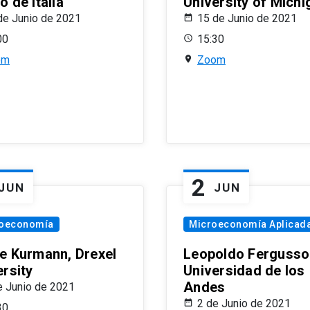
 de Italia
University of Michi
de Junio de 2021
15 de Junio de 2021
00
15:30
om
Zoom
2
JUN
JUN
oeconomía
Microeconomía Aplicad
e Kurmann, Drexel
Leopoldo Fergusso
ersity
Universidad de los
Andes
e Junio de 2021
2 de Junio de 2021
30