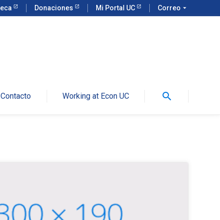
teca
Donaciones
Mi Portal UC
Correo
arrow_drop_down
search
Contacto
Working at Econ UC