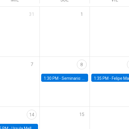
31
1
7
8
1:30 PM -
Seminario: “Recuperando la humanidad para progresar en la era de la IA»
1:35 PM -
Felipe Martínez, alumno Doctorado en Ec
15
14
5 PM -
Ursula Mello, Insper - Institute of Education and Research