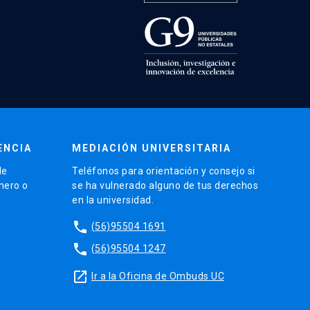
ENCIA
MEDIACIÓN UNIVERSITARIA
de
Teléfonos para orientación y consejo si
énero o
se ha vulnerado alguno de tus derechos
en la universidad.
phone
(56)95504 1691
phone
(56)95504 1247
launch
Ir a la Oficina de Ombuds UC