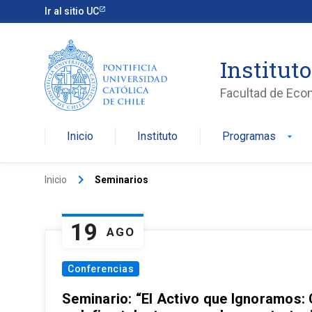
Ir al sitio UC
Institut
Facultad de Eco
Inicio
Instituto
Programas
arrow_drop_down
keyboard_arrow_right
Inicio
Seminarios
19
AGO
Conferencias
Seminario: “El Activo que Ignoramos: