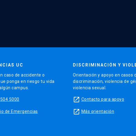
NCIAS UC
DISCRIMINACIÓN Y VIOL
n caso de accidente o
Orientación y apoyo en casos 
que ponga en riesgo tu vida
discriminación, violencia de g
 algún campus.
violencia sexual.
launch
5504 5000
Contacto para apoyo
launch
sitio de Emergencias
Más orientación