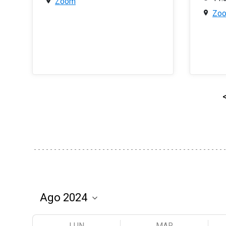
Zoom
Zo
LUN
MAR