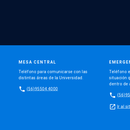
MESA CENTRAL
EMERGE
Teléfono para comunicarse con las
Teléfono e
distintas áreas de la Universidad.
situación 
dentro de
phone
(56)95504 4000
phone
(56)9
launch
Ir al 