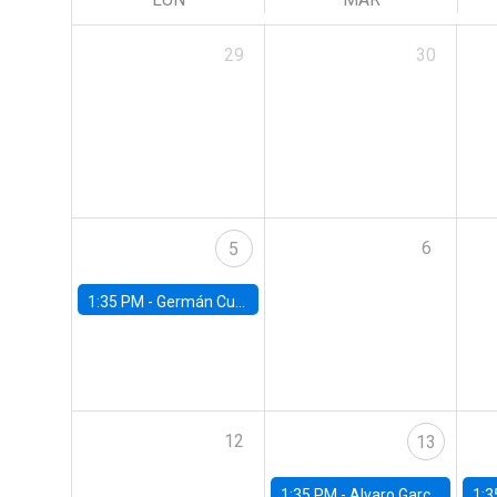
29
30
6
5
1:35 PM -
Germán Cubas, University of Houston
12
13
1:35 PM -
Alvaro Garcia-Marin, Universidad de Los Andes
1:3