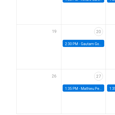
19
20
2:30 PM -
Gautam Gowrisankaran, Columbia University
26
27
1:35 PM -
Mathieu Pedemonte, IDB
1:3