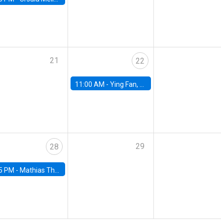
21
22
11:00 AM -
Ying Fan, University of Michigan
29
28
5 PM -
Mathias Thoenig, University of Lausanne