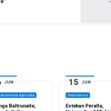
ia”
6
15
JUN
JUN
oeconomía Aplicada
Seminarios
nga Baltrunaite,
Esteban Peralta,