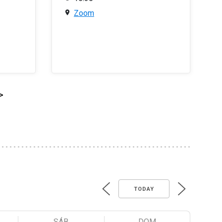
Zoom
>
TODAY
SÁB
DOM