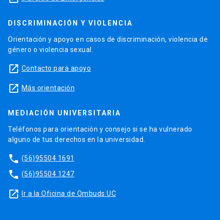
DISCRIMINACIÓN Y VIOLENCIA
Orientación y apoyo en casos de discriminación, violencia de
género o violencia sexual.
launch
Contacto para apoyo
launch
Más orientación
MEDIACIÓN UNIVERSITARIA
Teléfonos para orientación y consejo si se ha vulnerado
alguno de tus derechos en la universidad.
phone
(56)95504 1691
phone
(56)95504 1247
launch
Ir a la Oficina de Ombuds UC