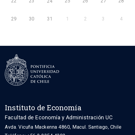
22
23
25
26
27
28
24
29
30
31
1
2
3
4
Instituto de Economía
Facultad de Economía y Administración UC
Avda. Vicuña Mackenna 4860, Macul. Santiago, Chile