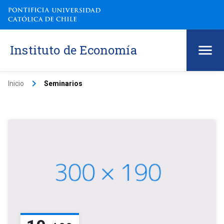
Instituto de Economía
keyboard_arrow_right
Inicio
Seminarios