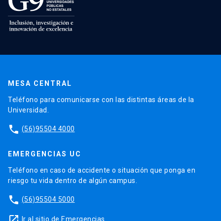
MESA CENTRAL
Teléfono para comunicarse con las distintas áreas de la
Universidad.
phone
(56)95504 4000
EMERGENCIAS UC
Teléfono en caso de accidente o situación que ponga en
riesgo tu vida dentro de algún campus.
phone
(56)95504 5000
launch
Ir al sitio de Emergencias