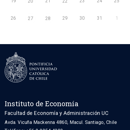
19
21
23
24
25
20
22
26
29
30
31
1
27
28
Instituto de Economía
Facultad de Economía y Administración UC
Avda. Vicuña Mackenna 4860, Macul. Santiago, Chile