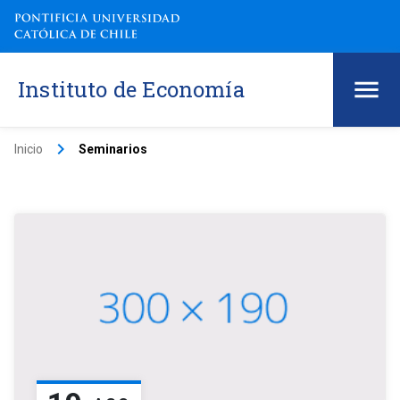
Instituto de Economía
keyboard_arrow_right
Inicio
Seminarios