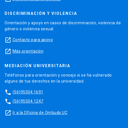
DISCRIMINACIÓN Y VIOLENCIA
Orientación y apoyo en casos de discriminación, violencia de
género o violencia sexual.
launch
Contacto para apoyo
launch
Más orientación
MEDIACIÓN UNIVERSITARIA
Teléfonos para orientación y consejo si se ha vulnerado
alguno de tus derechos en la universidad.
phone
(56)95504 1691
phone
(56)95504 1247
launch
Ir a la Oficina de Ombuds UC