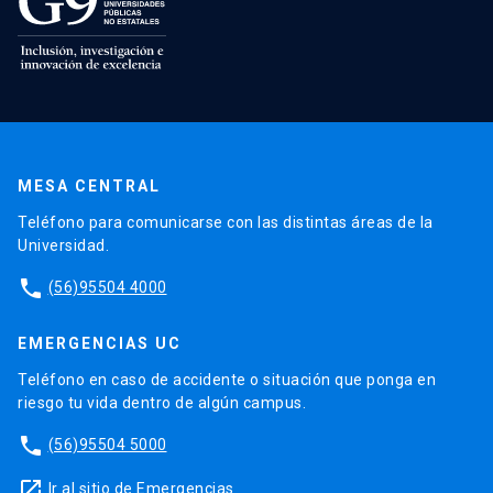
MESA CENTRAL
Teléfono para comunicarse con las distintas áreas de la
Universidad.
phone
(56)95504 4000
EMERGENCIAS UC
Teléfono en caso de accidente o situación que ponga en
riesgo tu vida dentro de algún campus.
phone
(56)95504 5000
launch
Ir al sitio de Emergencias