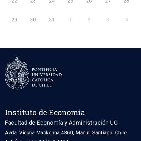
22
23
25
26
27
28
24
29
30
31
1
2
3
4
Instituto de Economía
Facultad de Economía y Administración UC
Avda. Vicuña Mackenna 4860, Macul. Santiago, Chile