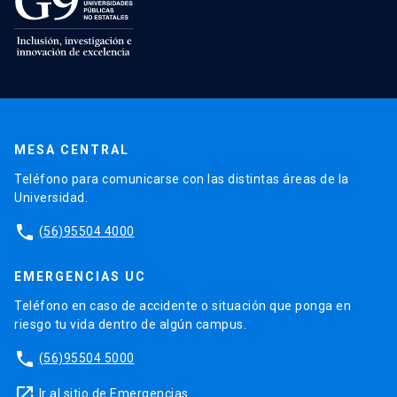
MESA CENTRAL
Teléfono para comunicarse con las distintas áreas de la
Universidad.
phone
(56)95504 4000
EMERGENCIAS UC
Teléfono en caso de accidente o situación que ponga en
riesgo tu vida dentro de algún campus.
phone
(56)95504 5000
launch
Ir al sitio de Emergencias