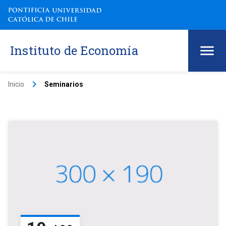
Instituto de Economía
keyboard_arrow_right
Inicio
Seminarios