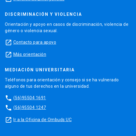
DISCRIMINACIÓN Y VIOLENCIA
Orientación y apoyo en casos de discriminación, violencia de
género o violencia sexual.
launch
Contacto para apoyo
launch
Más orientación
MEDIACIÓN UNIVERSITARIA
Teléfonos para orientación y consejo si se ha vulnerado
alguno de tus derechos en la universidad.
phone
(56)95504 1691
phone
(56)95504 1247
launch
Ir a la Oficina de Ombuds UC