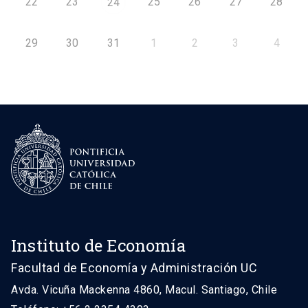
22
23
25
26
27
28
24
29
30
31
1
2
3
4
Instituto de Economía
Facultad de Economía y Administración UC
Avda. Vicuña Mackenna 4860, Macul. Santiago, Chile