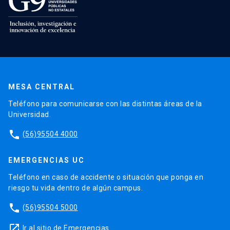
MESA CENTRAL
Teléfono para comunicarse con las distintas áreas de la
Universidad.
phone
(56)95504 4000
EMERGENCIAS UC
Teléfono en caso de accidente o situación que ponga en
riesgo tu vida dentro de algún campus.
phone
(56)95504 5000
launch
Ir al sitio de Emergencias