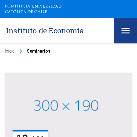
Instituto de Economía
keyboard_arrow_right
Inicio
Seminarios