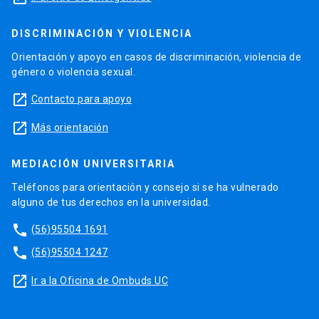
DISCRIMINACIÓN Y VIOLENCIA
Orientación y apoyo en casos de discriminación, violencia de
género o violencia sexual.
launch
Contacto para apoyo
launch
Más orientación
MEDIACIÓN UNIVERSITARIA
Teléfonos para orientación y consejo si se ha vulnerado
alguno de tus derechos en la universidad.
phone
(56)95504 1691
phone
(56)95504 1247
launch
Ir a la Oficina de Ombuds UC