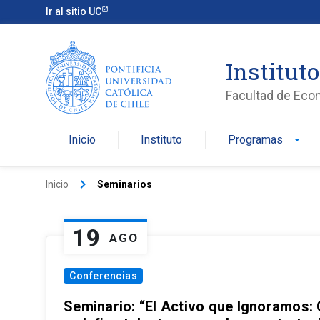
Ir al sitio UC
Institut
Facultad de Eco
Inicio
Instituto
Programas
arrow_drop_down
keyboard_arrow_right
Inicio
Seminarios
19
AGO
Conferencias
Seminario: “El Activo que Ignoramos: