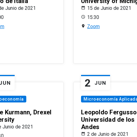
 de Italia
University of Michi
de Junio de 2021
15 de Junio de 2021
00
15:30
om
Zoom
2
JUN
JUN
oeconomía
Microeconomía Aplicad
e Kurmann, Drexel
Leopoldo Fergusso
ersity
Universidad de los
Andes
e Junio de 2021
2 de Junio de 2021
30