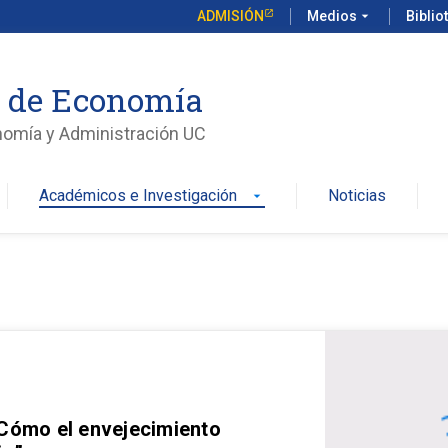
ADMISIÓN
Medios
arrow_drop_down
Biblio
o de Economía
nomía y Administración UC
Académicos e Investigación
Noticias
arrow_drop_down
 Cómo el envejecimiento