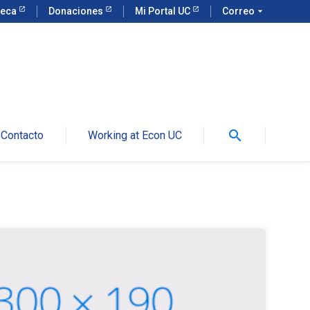
teca
Donaciones
Mi Portal UC
Correo
arrow_drop_down
search
Contacto
Working at Econ UC