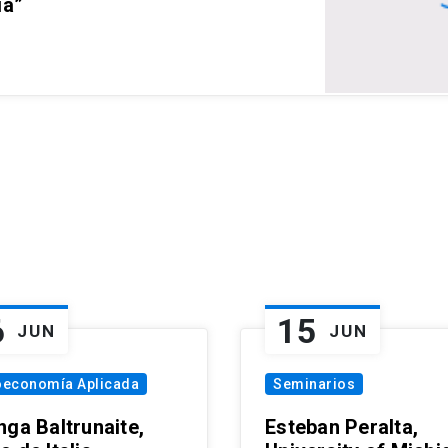
ia”
6
15
JUN
JUN
oeconomía Aplicada
Seminarios
nga Baltrunaite,
Esteban Peralta,