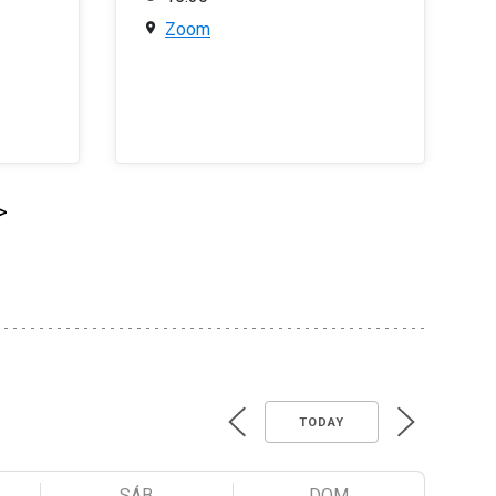
Zoom
>
TODAY
SÁB
DOM