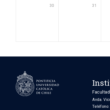
30
31
Inst
Facultad
Avda. Vic
Teléfono