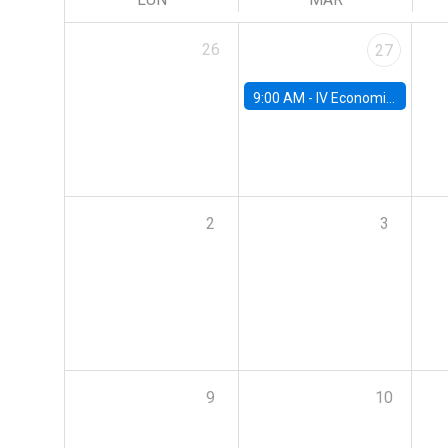
26
27
9:00 AM -
IV Economics Alumni Workshop
2
3
9
10