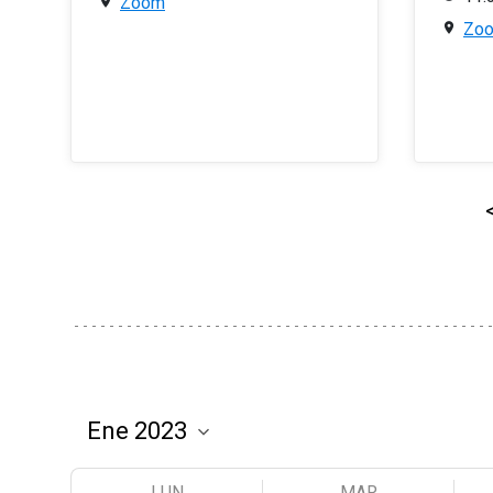
Zoom
Zo
LUN
MAR