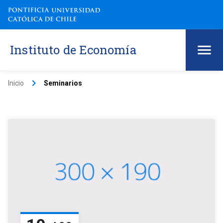
Instituto de Economía
keyboard_arrow_right
Inicio
Seminarios