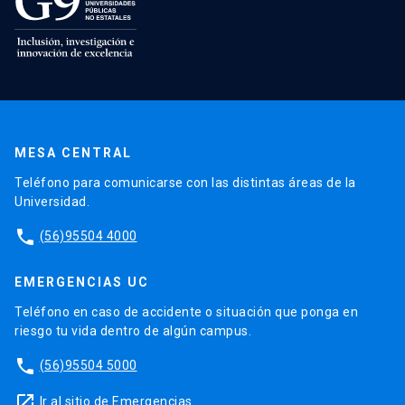
MESA CENTRAL
Teléfono para comunicarse con las distintas áreas de la
Universidad.
phone
(56)95504 4000
EMERGENCIAS UC
Teléfono en caso de accidente o situación que ponga en
riesgo tu vida dentro de algún campus.
phone
(56)95504 5000
launch
Ir al sitio de Emergencias