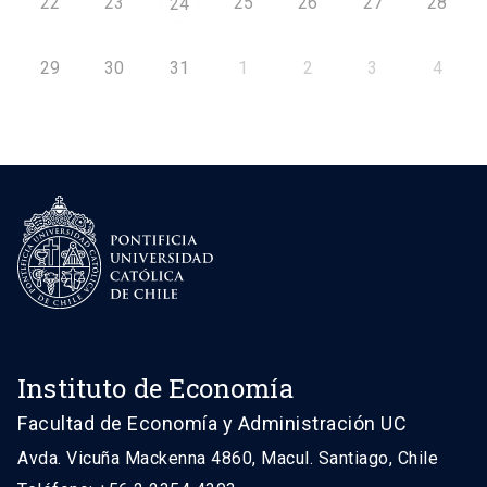
22
23
25
26
27
28
24
29
30
31
1
2
3
4
Instituto de Economía
Facultad de Economía y Administración UC
Avda. Vicuña Mackenna 4860, Macul. Santiago, Chile