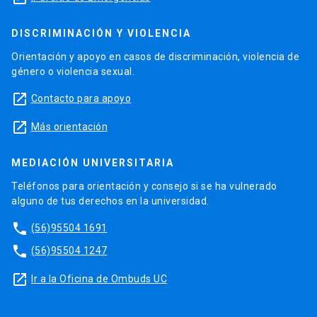
DISCRIMINACIÓN Y VIOLENCIA
Orientación y apoyo en casos de discriminación, violencia de
género o violencia sexual.
launch
Contacto para apoyo
launch
Más orientación
MEDIACIÓN UNIVERSITARIA
Teléfonos para orientación y consejo si se ha vulnerado
alguno de tus derechos en la universidad.
phone
(56)95504 1691
phone
(56)95504 1247
launch
Ir a la Oficina de Ombuds UC