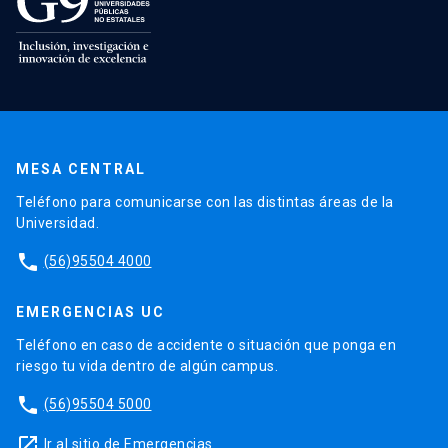
MESA CENTRAL
Teléfono para comunicarse con las distintas áreas de la
Universidad.
phone
(56)95504 4000
EMERGENCIAS UC
Teléfono en caso de accidente o situación que ponga en
riesgo tu vida dentro de algún campus.
phone
(56)95504 5000
launch
Ir al sitio de Emergencias