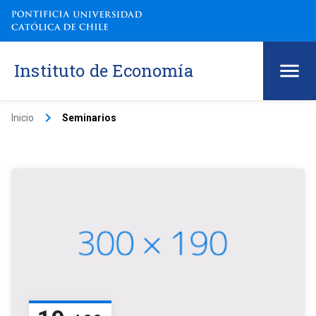
Instituto de Economía
keyboard_arrow_right
Inicio
Seminarios