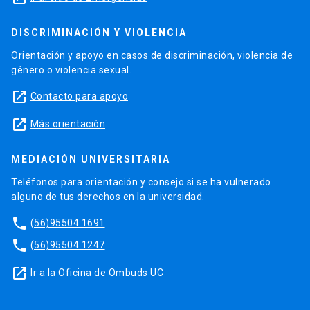
DISCRIMINACIÓN Y VIOLENCIA
Orientación y apoyo en casos de discriminación, violencia de
género o violencia sexual.
launch
Contacto para apoyo
launch
Más orientación
MEDIACIÓN UNIVERSITARIA
Teléfonos para orientación y consejo si se ha vulnerado
alguno de tus derechos en la universidad.
phone
(56)95504 1691
phone
(56)95504 1247
launch
Ir a la Oficina de Ombuds UC