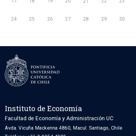
17
18
19
20
22
23
21
24
25
26
27
28
29
30
Instituto de Economía
Facultad de Economía y Administración UC
Avda. Vicuña Mackenna 4860, Macul. Santiago, Chile