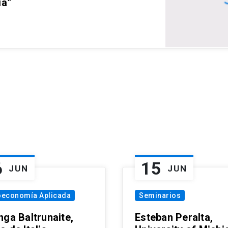
ia”
6
15
JUN
JUN
oeconomía Aplicada
Seminarios
nga Baltrunaite,
Esteban Peralta,