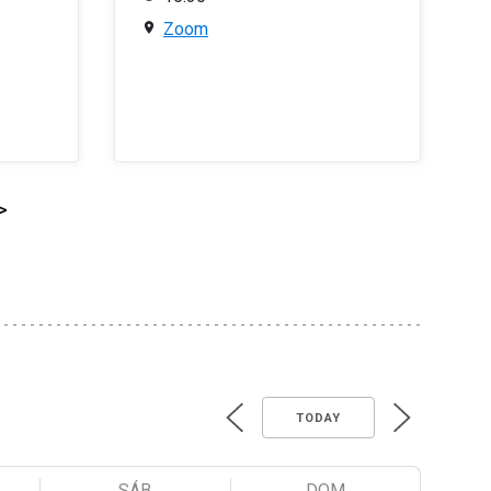
Zoom
>
TODAY
SÁB
DOM