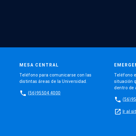
MESA CENTRAL
EMERGE
Teléfono para comunicarse con las
Teléfono e
distintas áreas de la Universidad.
situación 
dentro de
phone
(56)95504 4000
phone
(56)9
launch
Ir al 