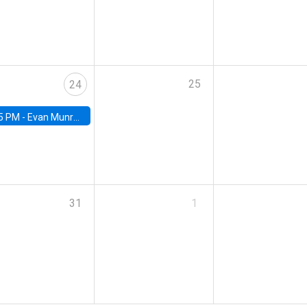
25
24
5 PM -
Evan Munro, Neyman Visiting Assistant Professor in the Department of Statistics at UC Berkeley
31
1