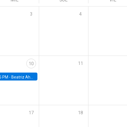
3
4
11
10
5 PM -
Beatriz Ahumada, PhD candidate, Universidad de Pittsburgh
17
18