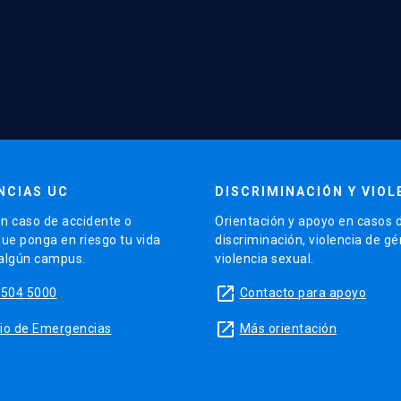
NCIAS UC
DISCRIMINACIÓN Y VIOL
n caso de accidente o
Orientación y apoyo en casos 
que ponga en riesgo tu vida
discriminación, violencia de g
 algún campus.
violencia sexual.
launch
5504 5000
Contacto para apoyo
launch
sitio de Emergencias
Más orientación