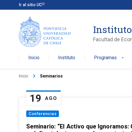
Ir al sitio UC
Institut
Facultad de Eco
Inicio
Instituto
Programas
arrow_drop_down
keyboard_arrow_right
Inicio
Seminarios
19
AGO
Conferencias
Seminario: “El Activo que Ignoramos: