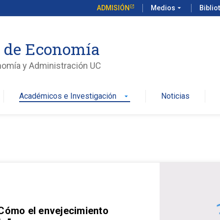
ADMISIÓN
Medios
arrow_drop_down
Biblio
o de Economía
nomía y Administración UC
Académicos e Investigación
Noticias
arrow_drop_down
 Cómo el envejecimiento