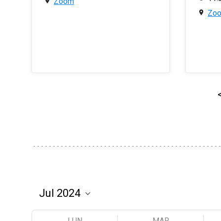
Zoom
Zo
LUN
MAR