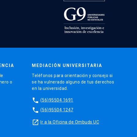
ENCIA
MEDIACIÓN UNIVERSITARIA
de
Teléfonos para orientación y consejo si
énero o
se ha vulnerado alguno de tus derechos
en la universidad.
phone
(56)95504 1691
phone
(56)95504 1247
launch
Ir a la Oficina de Ombuds UC