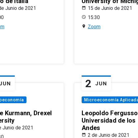
 de Italia
University of Michi
de Junio de 2021
15 de Junio de 2021
00
15:30
om
Zoom
2
JUN
JUN
oeconomía
Microeconomía Aplicad
e Kurmann, Drexel
Leopoldo Fergusso
ersity
Universidad de los
Andes
e Junio de 2021
2 de Junio de 2021
30