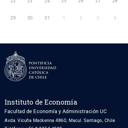
22
23
25
26
27
28
24
29
30
31
1
2
3
4
Instituto de Economía
Facultad de Economía y Administración UC
Avda. Vicuña Mackenna 4860, Macul. Santiago, Chile