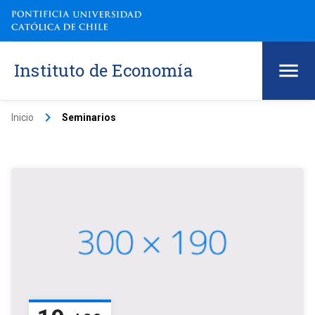
Instituto de Economía
keyboard_arrow_right
Inicio
Seminarios