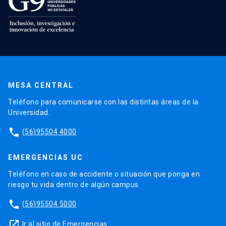
MESA CENTRAL
Teléfono para comunicarse con las distintas áreas de la
Universidad.
phone
(56)95504 4000
EMERGENCIAS UC
Teléfono en caso de accidente o situación que ponga en
riesgo tu vida dentro de algún campus.
phone
(56)95504 5000
launch
Ir al sitio de Emergencias