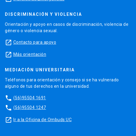
DISCRIMINACIÓN Y VIOLENCIA
Orientación y apoyo en casos de discriminación, violencia de
género o violencia sexual.
launch
Contacto para apoyo
launch
Más orientación
MEDIACIÓN UNIVERSITARIA
Teléfonos para orientación y consejo si se ha vulnerado
alguno de tus derechos en la universidad.
phone
(56)95504 1691
phone
(56)95504 1247
launch
Ir a la Oficina de Ombuds UC