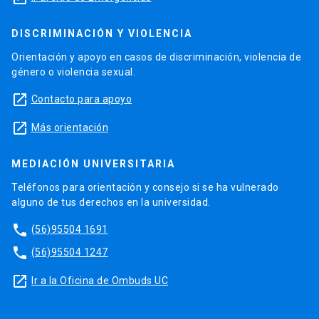
DISCRIMINACIÓN Y VIOLENCIA
Orientación y apoyo en casos de discriminación, violencia de
género o violencia sexual.
launch
Contacto para apoyo
launch
Más orientación
MEDIACIÓN UNIVERSITARIA
Teléfonos para orientación y consejo si se ha vulnerado
alguno de tus derechos en la universidad.
phone
(56)95504 1691
phone
(56)95504 1247
launch
Ir a la Oficina de Ombuds UC