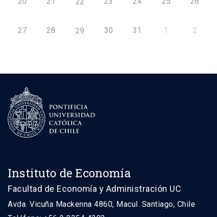
20
21
23
24
25
26
22
27
28
30
31
1
2
29
Instituto de Economía
Facultad de Economía y Administración UC
Avda. Vicuña Mackenna 4860, Macul. Santiago, Chile