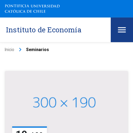
Instituto de Economía
keyboard_arrow_right
Inicio
Seminarios