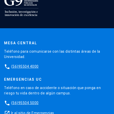
MESA CENTRAL
Teléfono para comunicarse con las distintas áreas de la
Universidad.
phone
(56)95504 4000
EMERGENCIAS UC
Teléfono en caso de accidente o situación que ponga en
riesgo tu vida dentro de algún campus.
phone
(56)95504 5000
launch
Ir al sitio de Emergencias