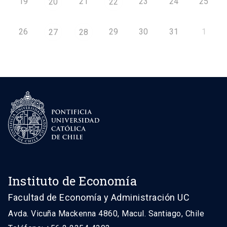
19
21
23
24
25
20
22
26
29
30
31
1
27
28
Instituto de Economía
Facultad de Economía y Administración UC
Avda. Vicuña Mackenna 4860, Macul. Santiago, Chile