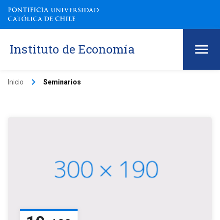
Instituto de Economía
keyboard_arrow_right
Inicio
Seminarios