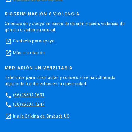
DISCRIMINACIÓN Y VIOLENCIA
Orientación y apoyo en casos de discriminación, violencia de
género o violencia sexual.
launch
Contacto para apoyo
launch
Más orientación
MEDIACIÓN UNIVERSITARIA
Teléfonos para orientación y consejo si se ha vulnerado
alguno de tus derechos en la universidad.
phone
(56)95504 1691
phone
(56)95504 1247
launch
Ir a la Oficina de Ombuds UC