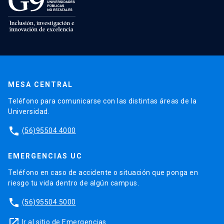
MESA CENTRAL
Teléfono para comunicarse con las distintas áreas de la
Universidad.
phone
(56)95504 4000
EMERGENCIAS UC
Teléfono en caso de accidente o situación que ponga en
riesgo tu vida dentro de algún campus.
phone
(56)95504 5000
launch
Ir al sitio de Emergencias