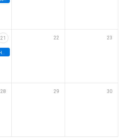
22
23
21
hile
28
29
30