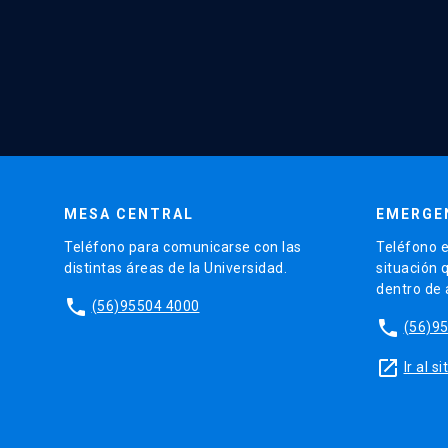
MESA CENTRAL
EMERGE
Teléfono para comunicarse con las
Teléfono e
distintas áreas de la Universidad.
situación 
dentro de
phone
(56)95504 4000
phone
(56)9
launch
Ir al 