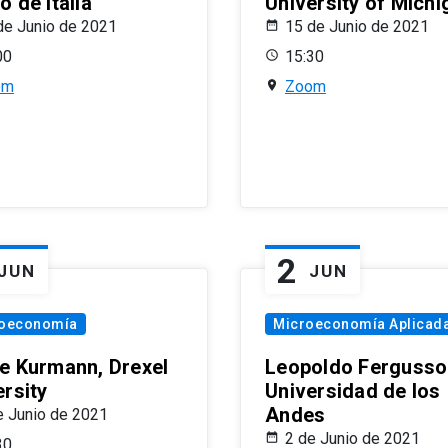
 de Italia
University of Michi
de Junio de 2021
15 de Junio de 2021
00
15:30
om
Zoom
2
JUN
JUN
oeconomía
Microeconomía Aplicad
e Kurmann, Drexel
Leopoldo Fergusso
ersity
Universidad de los
Andes
e Junio de 2021
2 de Junio de 2021
30