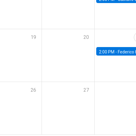
19
20
2:00 PM -
Federico Huneeus - Banco Central de C
26
27