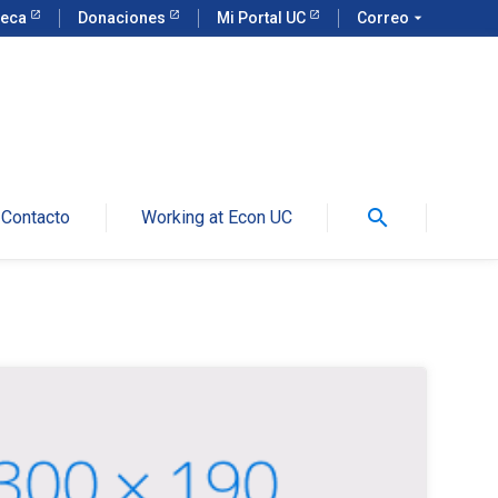
teca
Donaciones
Mi Portal UC
Correo
arrow_drop_down
search
Contacto
Working at Econ UC