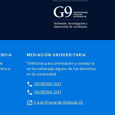
ENCIA
MEDIACIÓN UNIVERSITARIA
de
Teléfonos para orientación y consejo si
énero o
se ha vulnerado alguno de tus derechos
en la universidad.
phone
(56)95504 1691
phone
(56)95504 1247
launch
Ir a la Oficina de Ombuds UC