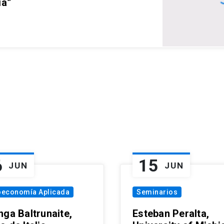
ia”
6
15
JUN
JUN
oeconomía Aplicada
Seminarios
nga Baltrunaite,
Esteban Peralta,