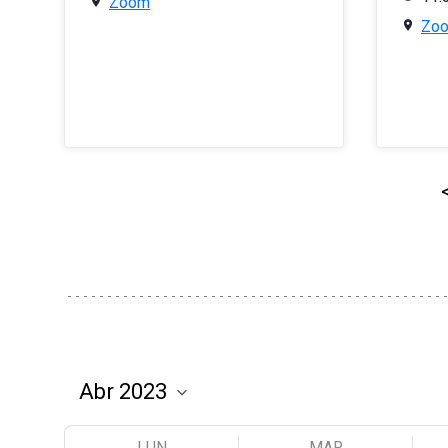
Zoom
Zo
LUN
MAR