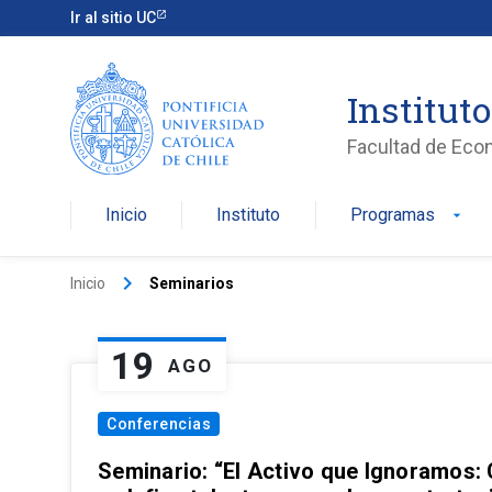
Ir al sitio UC
Institut
Facultad de Eco
Inicio
Instituto
Programas
arrow_drop_down
keyboard_arrow_right
Inicio
Seminarios
19
AGO
Conferencias
Seminario: “El Activo que Ignoramos: