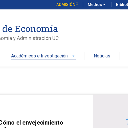
ADMISIÓN
Medios
arrow_drop_down
Biblio
o de Economía
nomía y Administración UC
Académicos e Investigación
Noticias
arrow_drop_down
 Cómo el envejecimiento