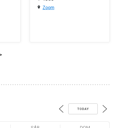
Zoom
>
TODAY
SÁB
DOM