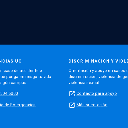
NCIAS UC
DISCRIMINACIÓN Y VIOL
n caso de accidente o
Orientación y apoyo en casos 
que ponga en riesgo tu vida
discriminación, violencia de g
 algún campus.
violencia sexual.
launch
5504 5000
Contacto para apoyo
launch
sitio de Emergencias
Más orientación