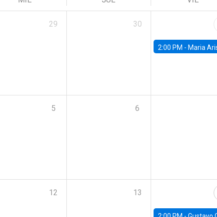
29
30
2:00 PM -
Maria Aristizabal-Ramirez, FED
5
6
12
13
2:00 PM -
Gustavo González - Banco Central d