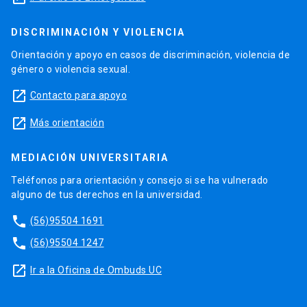
DISCRIMINACIÓN Y VIOLENCIA
Orientación y apoyo en casos de discriminación, violencia de
género o violencia sexual.
launch
Contacto para apoyo
launch
Más orientación
MEDIACIÓN UNIVERSITARIA
Teléfonos para orientación y consejo si se ha vulnerado
alguno de tus derechos en la universidad.
phone
(56)95504 1691
phone
(56)95504 1247
launch
Ir a la Oficina de Ombuds UC