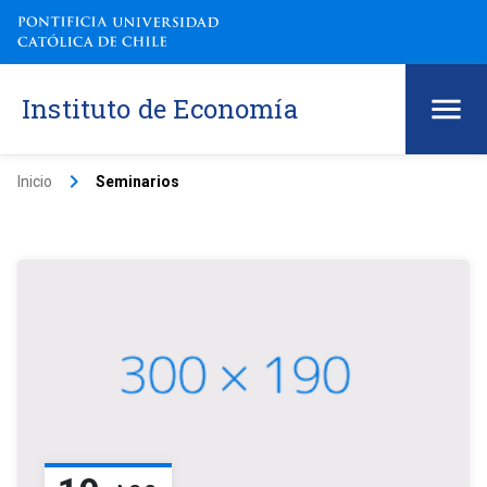
Instituto de Economía
keyboard_arrow_right
Inicio
Seminarios