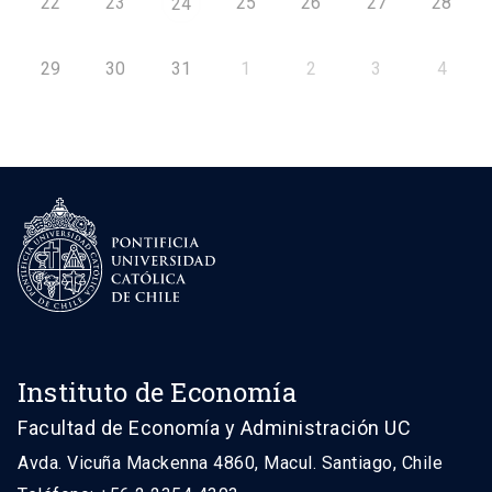
22
23
25
26
27
28
24
29
30
31
1
2
3
4
Instituto de Economía
Facultad de Economía y Administración UC
Avda. Vicuña Mackenna 4860, Macul. Santiago, Chile