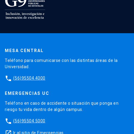
MESA CENTRAL
Teléfono para comunicarse con las distintas áreas de la
Universidad.
phone
(56)95504 4000
EMERGENCIAS UC
Teléfono en caso de accidente o situación que ponga en
riesgo tu vida dentro de algún campus.
phone
(56)95504 5000
launch
Ir al sitio de Emergencias