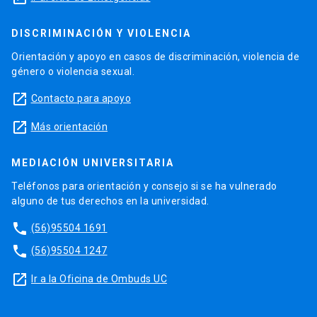
DISCRIMINACIÓN Y VIOLENCIA
Orientación y apoyo en casos de discriminación, violencia de
género o violencia sexual.
launch
Contacto para apoyo
launch
Más orientación
MEDIACIÓN UNIVERSITARIA
Teléfonos para orientación y consejo si se ha vulnerado
alguno de tus derechos en la universidad.
phone
(56)95504 1691
phone
(56)95504 1247
launch
Ir a la Oficina de Ombuds UC