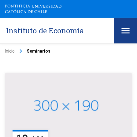
Instituto de Economía
keyboard_arrow_right
Inicio
Seminarios