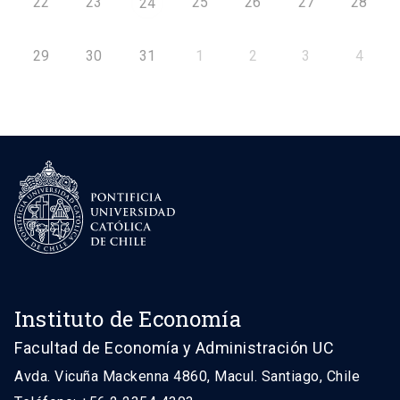
22
23
25
26
27
28
24
29
30
31
1
2
3
4
Instituto de Economía
Facultad de Economía y Administración UC
Avda. Vicuña Mackenna 4860, Macul. Santiago, Chile