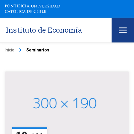
Instituto de Economía
keyboard_arrow_right
Inicio
Seminarios