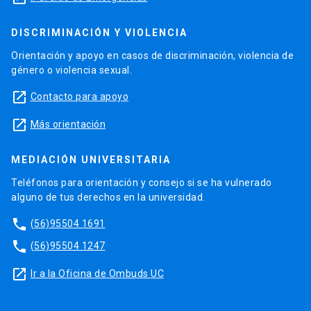
DISCRIMINACIÓN Y VIOLENCIA
Orientación y apoyo en casos de discriminación, violencia de
género o violencia sexual.
launch
Contacto para apoyo
launch
Más orientación
MEDIACIÓN UNIVERSITARIA
Teléfonos para orientación y consejo si se ha vulnerado
alguno de tus derechos en la universidad.
phone
(56)95504 1691
phone
(56)95504 1247
launch
Ir a la Oficina de Ombuds UC