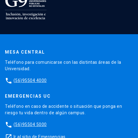
MESA CENTRAL
Teléfono para comunicarse con las distintas áreas de la
Universidad.
phone
(56)95504 4000
EMERGENCIAS UC
Teléfono en caso de accidente o situación que ponga en
riesgo tu vida dentro de algún campus.
phone
(56)95504 5000
launch
Ir al sitio de Emergencias