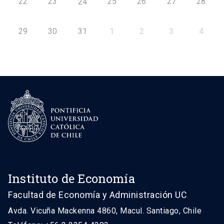
22
23
25
26
27
28
24
29
30
31
1
2
3
4
Instituto de Economía
Facultad de Economía y Administración UC
Avda. Vicuña Mackenna 4860, Macul. Santiago, Chile