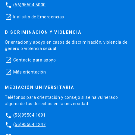
phone
(56)95504 5000
launch
Ir al sitio de Emergencias
DISCRIMINACIÓN Y VIOLENCIA
Orientación y apoyo en casos de discriminación, violencia de
género o violencia sexual.
launch
Contacto para apoyo
launch
Más orientación
MEDIACIÓN UNIVERSITARIA
Teléfonos para orientación y consejo si se ha vulnerado
alguno de tus derechos en la universidad.
phone
(56)95504 1691
phone
(56)95504 1247