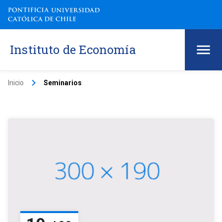
Instituto de Economía
keyboard_arrow_right
Inicio
Seminarios