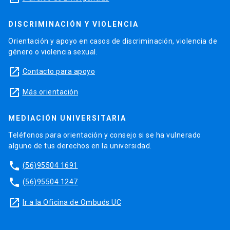
DISCRIMINACIÓN Y VIOLENCIA
Orientación y apoyo en casos de discriminación, violencia de
género o violencia sexual.
launch
Contacto para apoyo
launch
Más orientación
MEDIACIÓN UNIVERSITARIA
Teléfonos para orientación y consejo si se ha vulnerado
alguno de tus derechos en la universidad.
phone
(56)95504 1691
phone
(56)95504 1247
launch
Ir a la Oficina de Ombuds UC