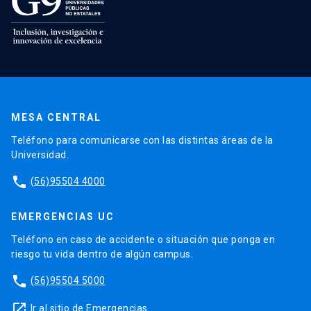
MESA CENTRAL
Teléfono para comunicarse con las distintas áreas de la
Universidad.
phone
(56)95504 4000
EMERGENCIAS UC
Teléfono en caso de accidente o situación que ponga en
riesgo tu vida dentro de algún campus.
phone
(56)95504 5000
launch
Ir al sitio de Emergencias