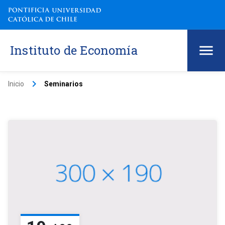
Instituto de Economía
keyboard_arrow_right
Inicio
Seminarios