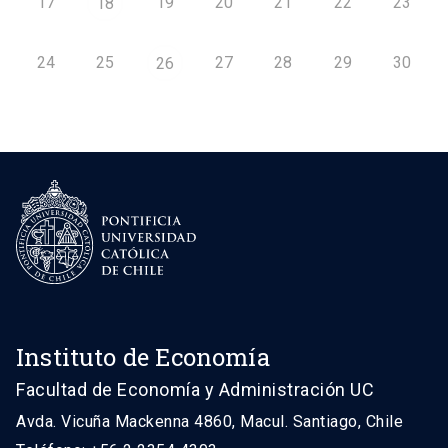
17
19
20
21
22
23
18
24
25
27
28
29
30
26
Instituto de Economía
Facultad de Economía y Administración UC
Avda. Vicuña Mackenna 4860, Macul. Santiago, Chile