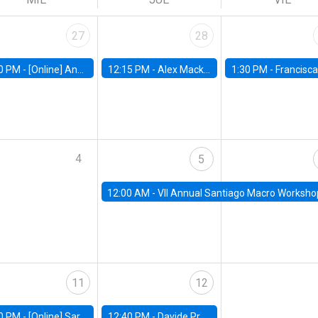
27
28
0 PM -
[Online] Ana Tur Prats, UC Merced
12:15 PM -
Alex Mackay, Harvard Business School
1:30 PM -
Francisca Torrealba, estudiante de Doctorado en Ec
4
5
12:00 AM -
VII Annual Santiago Macro Worksho
11
12
0 PM -
[Online] Sarah Armitage, Boston University
12:40 PM -
Davide Proserpio, Marshall School of Business