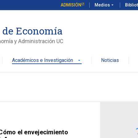
ADMISIÓN
Medios
arrow_drop_down
Biblio
o de Economía
nomía y Administración UC
Académicos e Investigación
Noticias
arrow_drop_down
 Cómo el envejecimiento