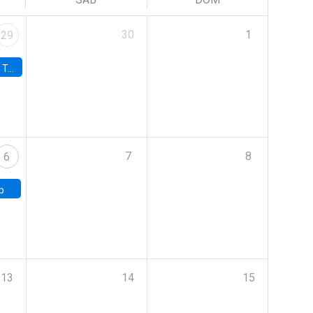
30
1
29
onomía UC
7
8
6
p
13
14
15