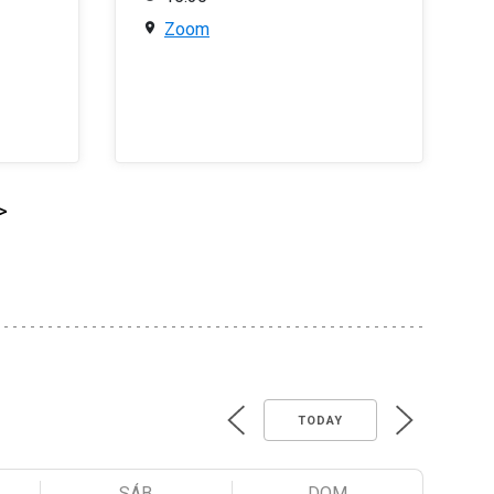
Zoom
>
TODAY
SÁB
DOM