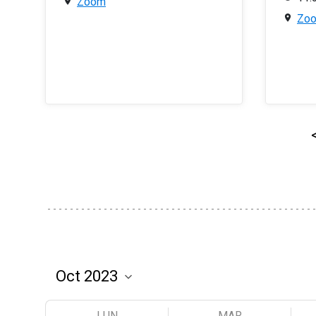
Zoom
Zo
LUN
MAR