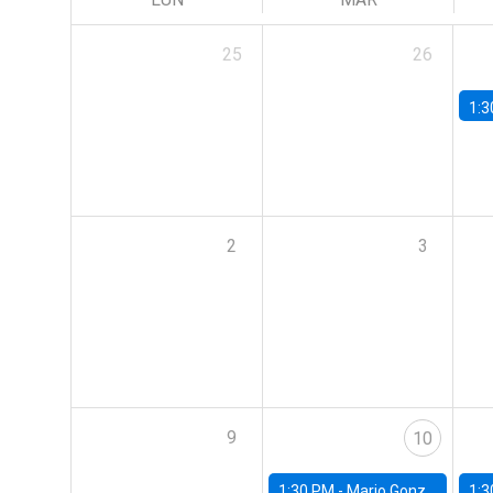
25
26
1:3
2
3
9
10
1:30 PM -
Mario González, Banco Central de Chile
1:3