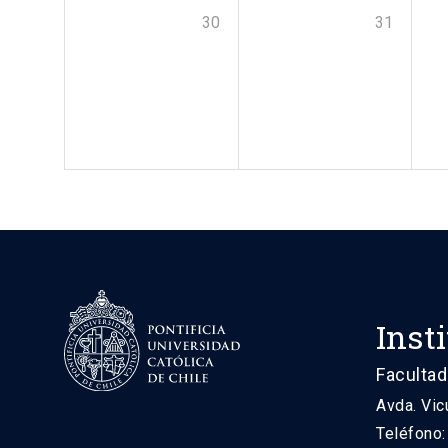
30
31
Inst
Facultad
Avda. Vic
Teléfono