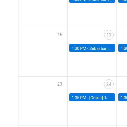
16
17
1:30 PM -
Sebastian Claro, Universidad de Los Andes
1:3
23
24
1:35 PM -
[Online] Renata Narita, PUC Rio
1:3