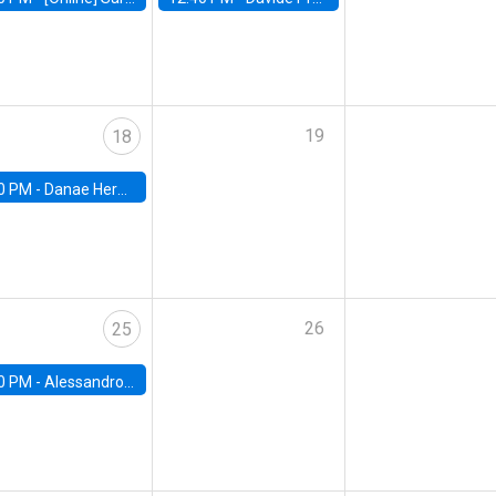
19
18
0 PM -
Danae Hernandez-Cortes, Arizona State
26
25
0 PM -
Alessandro Chiari, Charles University