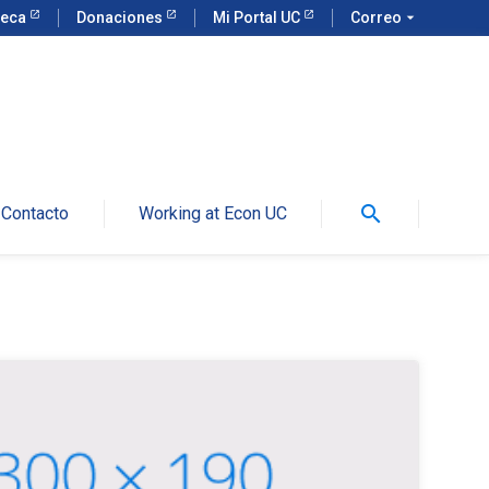
teca
Donaciones
Mi Portal UC
Correo
arrow_drop_down
search
Contacto
Working at Econ UC