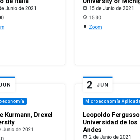
 de Italia
University of Michi
de Junio de 2021
15 de Junio de 2021
00
15:30
om
Zoom
2
JUN
JUN
oeconomía
Microeconomía Aplicad
e Kurmann, Drexel
Leopoldo Fergusso
ersity
Universidad de los
Andes
e Junio de 2021
2 de Junio de 2021
30