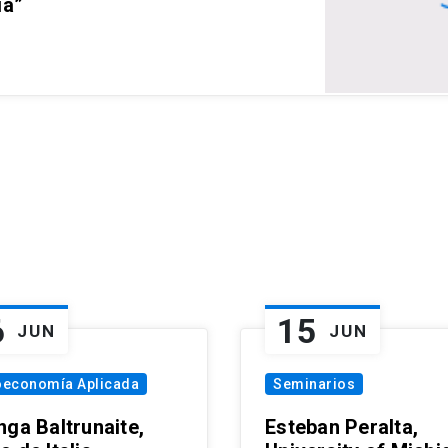
ia”
6
15
JUN
JUN
oeconomía Aplicada
Seminarios
nga Baltrunaite,
Esteban Peralta,