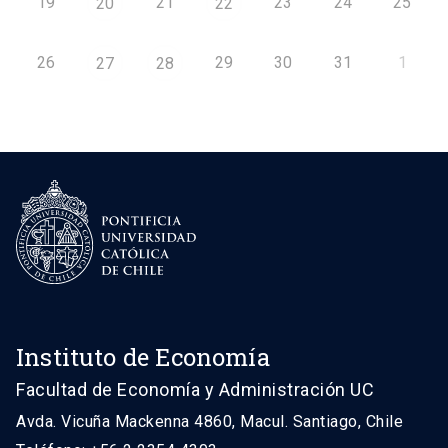
19
21
23
24
25
20
22
26
29
30
31
1
27
28
Instituto de Economía
Facultad de Economía y Administración UC
Avda. Vicuña Mackenna 4860, Macul. Santiago, Chile