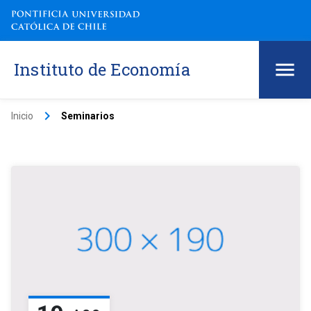
Instituto de Economía
keyboard_arrow_right
Inicio
Seminarios