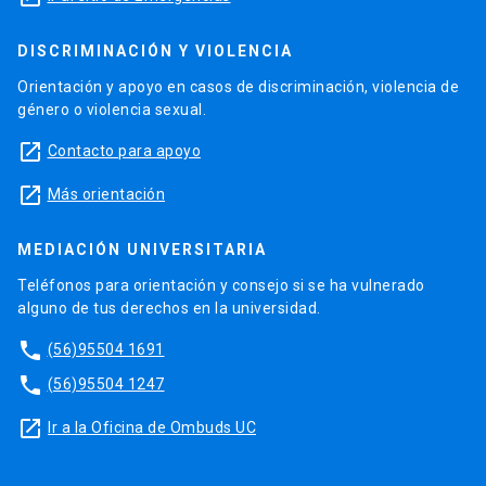
DISCRIMINACIÓN Y VIOLENCIA
Orientación y apoyo en casos de discriminación, violencia de
género o violencia sexual.
launch
Contacto para apoyo
launch
Más orientación
MEDIACIÓN UNIVERSITARIA
Teléfonos para orientación y consejo si se ha vulnerado
alguno de tus derechos en la universidad.
phone
(56)95504 1691
phone
(56)95504 1247
launch
Ir a la Oficina de Ombuds UC