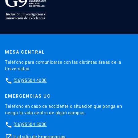
MESA CENTRAL
Teléfono para comunicarse con las distintas áreas de la
Universidad.
phone
(56)95504 4000
EMERGENCIAS UC
Teléfono en caso de accidente o situación que ponga en
riesgo tu vida dentro de algún campus.
phone
(56)95504 5000
launch
Ir al sitio de Emergencias