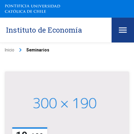
Instituto de Economía
keyboard_arrow_right
Inicio
Seminarios