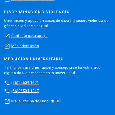
DISCRIMINACIÓN Y VIOLENCIA
Orientación y apoyo en casos de discriminación, violencia de
género o violencia sexual.
launch
Contacto para apoyo
launch
Más orientación
MEDIACIÓN UNIVERSITARIA
Teléfonos para orientación y consejo si se ha vulnerado
alguno de tus derechos en la universidad.
phone
(56)95504 1691
phone
(56)95504 1247
launch
Ir a la Oficina de Ombuds UC