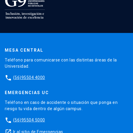
MESA CENTRAL
Teléfono para comunicarse con las distintas áreas de la
Universidad.
phone
(56)95504 4000
EMERGENCIAS UC
Teléfono en caso de accidente o situación que ponga en
riesgo tu vida dentro de algún campus.
phone
(56)95504 5000
launch
Ir al sitio de Emergencias