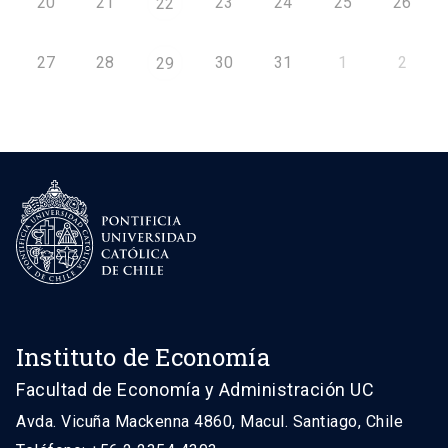
20
21
23
24
25
26
22
27
28
30
31
1
2
29
Instituto de Economía
Facultad de Economía y Administración UC
Avda. Vicuña Mackenna 4860, Macul. Santiago, Chile