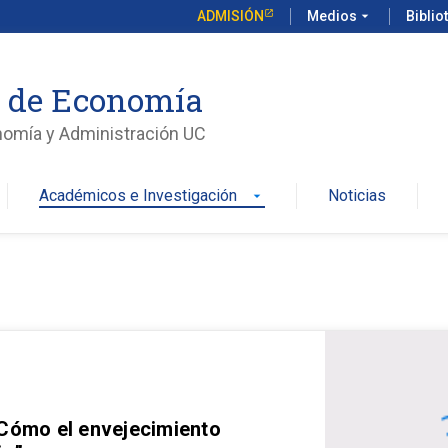
ADMISIÓN
Medios
arrow_drop_down
Biblio
o de Economía
nomía y Administración UC
Académicos e Investigación
Noticias
arrow_drop_down
 Cómo el envejecimiento