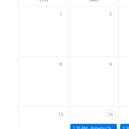
1
2
8
9
15
16
1:35 PM -
Roberto Chang, Rutgers University
1:3