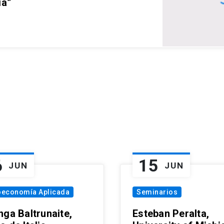
ia”
6
15
JUN
JUN
oeconomía Aplicada
Seminarios
nga Baltrunaite,
Esteban Peralta,