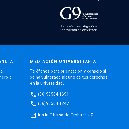
ENCIA
MEDIACIÓN UNIVERSITARIA
de
Teléfonos para orientación y consejo si
énero o
se ha vulnerado alguno de tus derechos
en la universidad.
phone
(56)95504 1691
phone
(56)95504 1247
launch
Ir a la Oficina de Ombuds UC