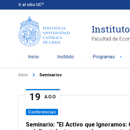
Ir al sitio UC
Institut
Facultad de Eco
Inicio
Instituto
Programas
arrow_drop_down
keyboard_arrow_right
Inicio
Seminarios
19
AGO
Conferencias
Seminario: “El Activo que Ignoramos: