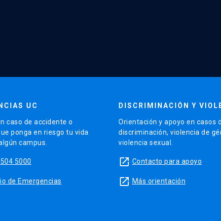
NCIAS UC
DISCRIMINACIÓN Y VIOL
n caso de accidente o
Orientación y apoyo en casos 
que ponga en riesgo tu vida
discriminación, violencia de g
 algún campus.
violencia sexual.
launch
5504 5000
Contacto para apoyo
launch
sitio de Emergencias
Más orientación