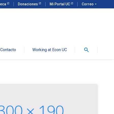
teca
Donaciones
Mi Portal UC
Correo
arrow_drop_down
search
Contacto
Working at Econ UC