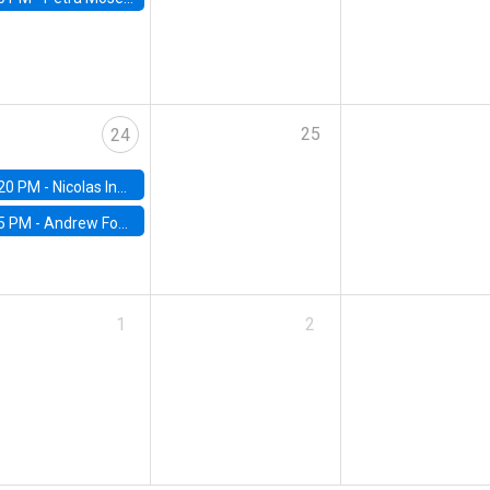
25
24
20 PM -
Nicolas Inostroza, Rotman School of Management, University of Toronto
5 PM -
Andrew Foster, Brown University
1
2