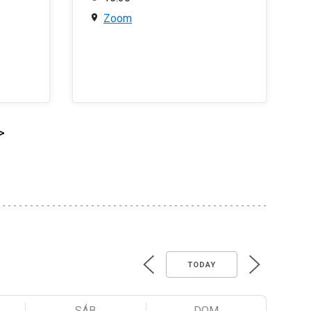
Zoom
>
TODAY
SÁB
DOM