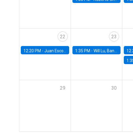
22
23
12:20 PM -
Juan Escobar, Universidad de Chile
1:35 PM -
Will Lu, Banco Central de Chile
12:
1:3
29
30