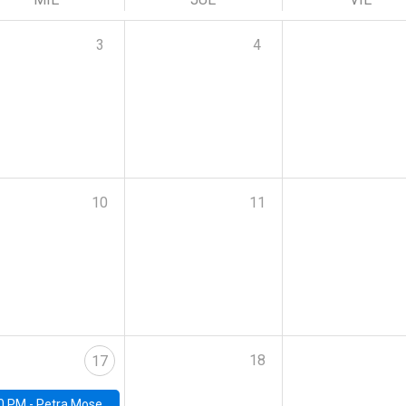
3
4
10
11
18
17
0 PM -
Petra Moser, NYU Stern