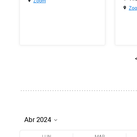
Zoom
Zo
LUN
MAR