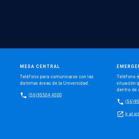
MESA CENTRAL
EMERGE
Teléfono para comunicarse con las
Teléfono e
distintas áreas de la Universidad.
situación 
dentro de
phone
(56)95504 4000
phone
(56)9
launch
Ir al 