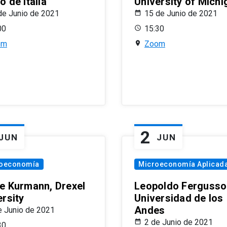
 de Italia
University of Michi
de Junio de 2021
15 de Junio de 2021
00
15:30
om
Zoom
2
JUN
JUN
oeconomía
Microeconomía Aplicad
e Kurmann, Drexel
Leopoldo Fergusso
ersity
Universidad de los
Andes
e Junio de 2021
2 de Junio de 2021
30