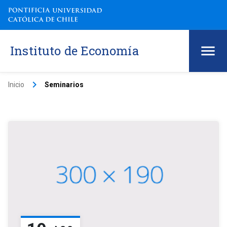
Instituto de Economía
keyboard_arrow_right
Inicio
Seminarios