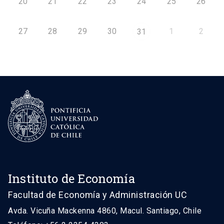
20
21
22
23
24
25
26
27
28
29
30
1
2
31
Instituto de Economía
Facultad de Economía y Administración UC
Avda. Vicuña Mackenna 4860, Macul. Santiago, Chile