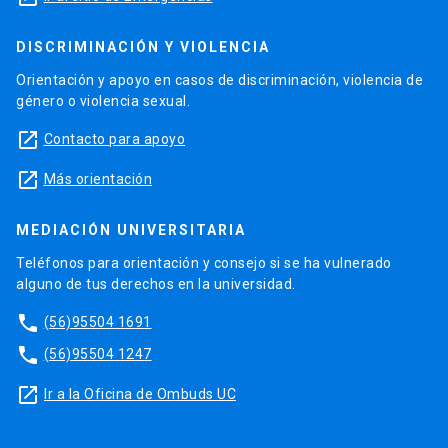
DISCRIMINACIÓN Y VIOLENCIA
Orientación y apoyo en casos de discriminación, violencia de
género o violencia sexual.
launch
Contacto para apoyo
launch
Más orientación
MEDIACIÓN UNIVERSITARIA
Teléfonos para orientación y consejo si se ha vulnerado
alguno de tus derechos en la universidad.
phone
(56)95504 1691
phone
(56)95504 1247
launch
Ir a la Oficina de Ombuds UC