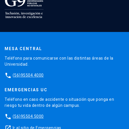
MESA CENTRAL
Teléfono para comunicarse con las distintas áreas de la
Universidad.
phone
(56)95504 4000
EMERGENCIAS UC
Teléfono en caso de accidente o situación que ponga en
riesgo tu vida dentro de algún campus.
phone
(56)95504 5000
launch
Ir al sitio de Emergencias