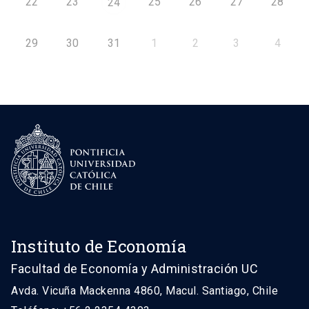
22
23
25
26
27
28
24
29
30
31
1
2
3
4
Instituto de Economía
Facultad de Economía y Administración UC
Avda. Vicuña Mackenna 4860, Macul. Santiago, Chile