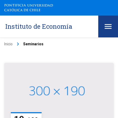
Instituto de Economía
keyboard_arrow_right
Inicio
Seminarios