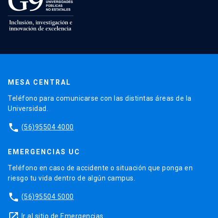
MESA CENTRAL
Teléfono para comunicarse con las distintas áreas de la
Universidad.
phone
(56)95504 4000
EMERGENCIAS UC
Teléfono en caso de accidente o situación que ponga en
riesgo tu vida dentro de algún campus.
phone
(56)95504 5000
launch
Ir al sitio de Emergencias