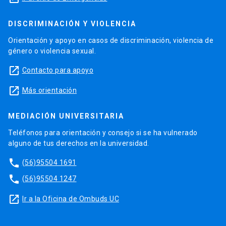
DISCRIMINACIÓN Y VIOLENCIA
Orientación y apoyo en casos de discriminación, violencia de
género o violencia sexual.
launch
Contacto para apoyo
launch
Más orientación
MEDIACIÓN UNIVERSITARIA
Teléfonos para orientación y consejo si se ha vulnerado
alguno de tus derechos en la universidad.
phone
(56)95504 1691
phone
(56)95504 1247
launch
Ir a la Oficina de Ombuds UC