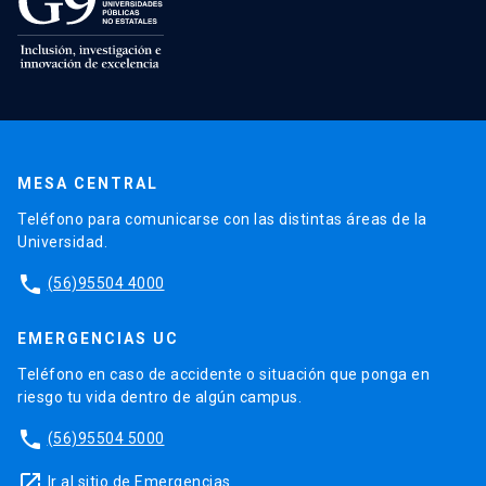
MESA CENTRAL
Teléfono para comunicarse con las distintas áreas de la
Universidad.
phone
(56)95504 4000
EMERGENCIAS UC
Teléfono en caso de accidente o situación que ponga en
riesgo tu vida dentro de algún campus.
phone
(56)95504 5000
launch
Ir al sitio de Emergencias