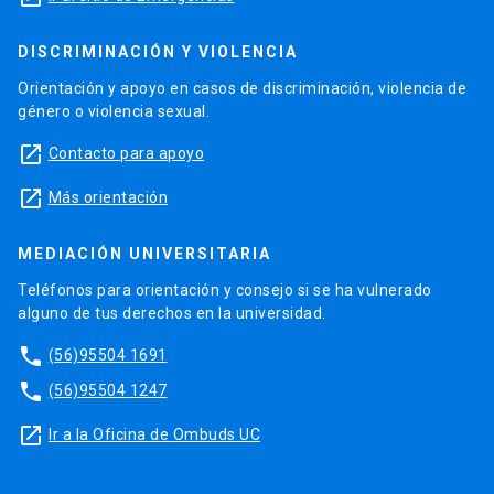
DISCRIMINACIÓN Y VIOLENCIA
Orientación y apoyo en casos de discriminación, violencia de
género o violencia sexual.
launch
Contacto para apoyo
launch
Más orientación
MEDIACIÓN UNIVERSITARIA
Teléfonos para orientación y consejo si se ha vulnerado
alguno de tus derechos en la universidad.
phone
(56)95504 1691
phone
(56)95504 1247
launch
Ir a la Oficina de Ombuds UC