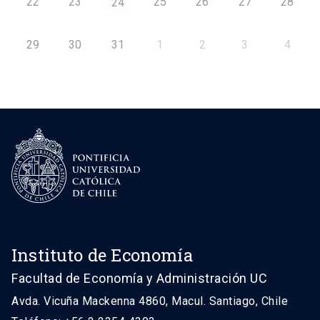
22
23
25
26
27
28
24
29
30
31
1
2
3
4
Instituto de Economía
Facultad de Economía y Administración UC
Avda. Vicuña Mackenna 4860, Macul. Santiago, Chile