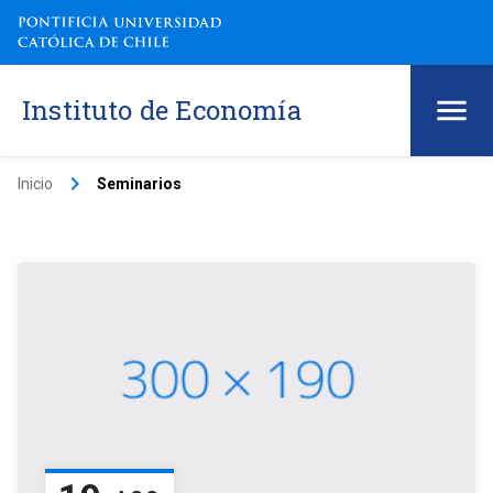
Instituto de Economía
keyboard_arrow_right
Inicio
Seminarios