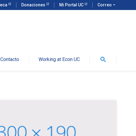
teca
Donaciones
Mi Portal UC
Correo
arrow_drop_down
search
Contacto
Working at Econ UC