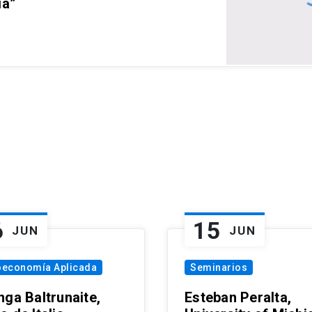
ia”
6
15
JUN
JUN
oeconomía Aplicada
Seminarios
nga Baltrunaite,
Esteban Peralta,