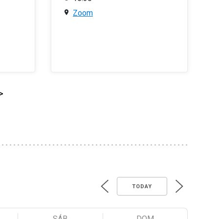
Zoom
>
TODAY
SÁB
DOM