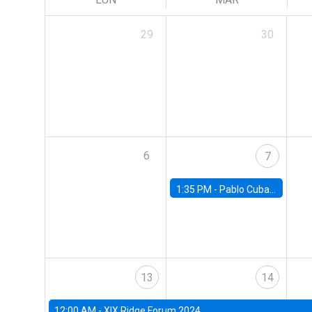
29
30
6
7
1:35 PM -
Pablo Cuba, FED Board
13
14
12:00 AM -
XIX Ridge Forum 2024