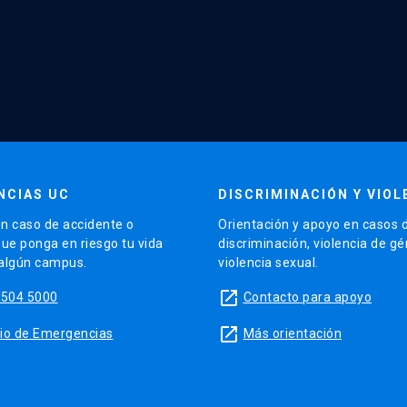
NCIAS UC
DISCRIMINACIÓN Y VIOL
n caso de accidente o
Orientación y apoyo en casos 
que ponga en riesgo tu vida
discriminación, violencia de g
 algún campus.
violencia sexual.
launch
5504 5000
Contacto para apoyo
launch
sitio de Emergencias
Más orientación