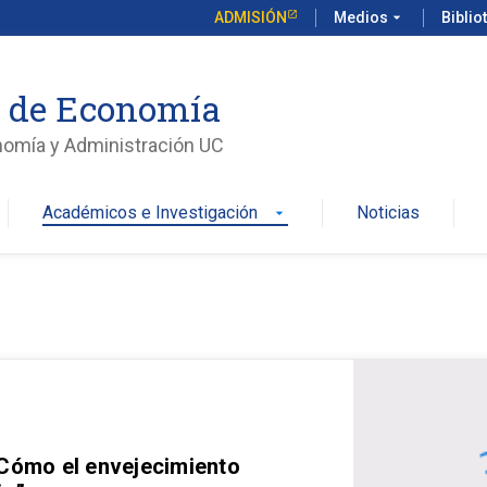
ADMISIÓN
Medios
arrow_drop_down
Biblio
o de Economía
nomía y Administración UC
Académicos e Investigación
Noticias
arrow_drop_down
 Cómo el envejecimiento