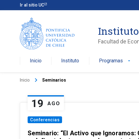
Ir al sitio UC
Institut
Facultad de Eco
Inicio
Instituto
Programas
arrow_drop_down
keyboard_arrow_right
Inicio
Seminarios
19
AGO
Conferencias
Seminario: “El Activo que Ignoramos: