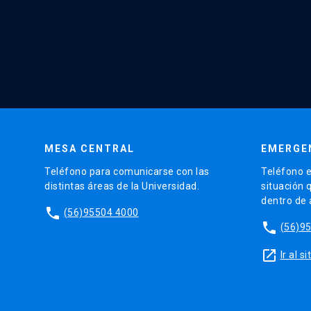
MESA CENTRAL
EMERGE
Teléfono para comunicarse con las
Teléfono e
distintas áreas de la Universidad.
situación 
dentro de
phone
(56)95504 4000
phone
(56)9
launch
Ir al 