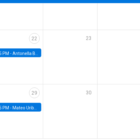
23
22
5 PM -
Antonella Bancalari, Institute for Fiscal Studies (IFS) and Research Associate at University College London (UCL)
30
29
5 PM -
Mateo Uribe-Castro, Universidad de los Andes (Colombia)