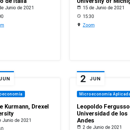
 de Italia
University of Michi
de Junio de 2021
15 de Junio de 2021
00
15:30
om
Zoom
2
JUN
JUN
oeconomía
Microeconomía Aplicad
e Kurmann, Drexel
Leopoldo Fergusso
ersity
Universidad de los
Andes
e Junio de 2021
2 de Junio de 2021
30