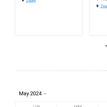
Zoom
Zo
LUN
MAR