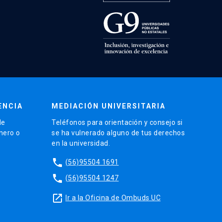
ENCIA
MEDIACIÓN UNIVERSITARIA
de
Teléfonos para orientación y consejo si
énero o
se ha vulnerado alguno de tus derechos
en la universidad.
phone
(56)95504 1691
phone
(56)95504 1247
launch
Ir a la Oficina de Ombuds UC