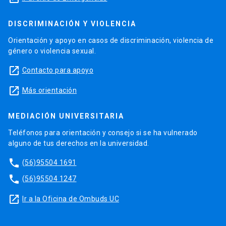
DISCRIMINACIÓN Y VIOLENCIA
Orientación y apoyo en casos de discriminación, violencia de
género o violencia sexual.
launch
Contacto para apoyo
launch
Más orientación
MEDIACIÓN UNIVERSITARIA
Teléfonos para orientación y consejo si se ha vulnerado
alguno de tus derechos en la universidad.
phone
(56)95504 1691
phone
(56)95504 1247
launch
Ir a la Oficina de Ombuds UC