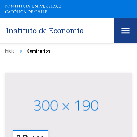
Instituto de Economía
keyboard_arrow_right
Inicio
Seminarios