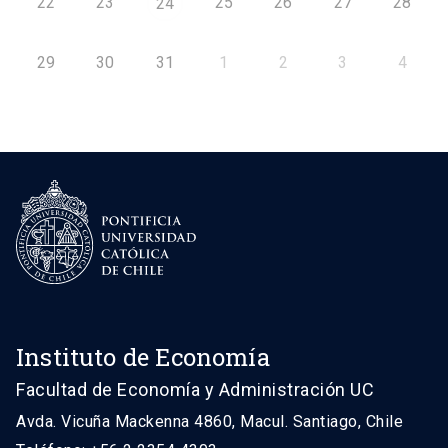
22
23
25
26
27
28
24
29
30
31
1
2
3
4
Instituto de Economía
Facultad de Economía y Administración UC
Avda. Vicuña Mackenna 4860, Macul. Santiago, Chile