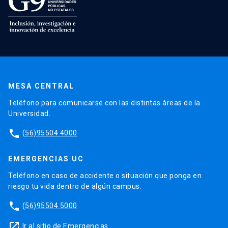
MESA CENTRAL
Teléfono para comunicarse con las distintas áreas de la
Universidad.
phone
(56)95504 4000
EMERGENCIAS UC
Teléfono en caso de accidente o situación que ponga en
riesgo tu vida dentro de algún campus.
phone
(56)95504 5000
launch
Ir al sitio de Emergencias