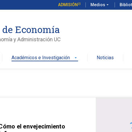
ADMISIÓN
Medios
arrow_drop_down
Biblio
o de Economía
nomía y Administración UC
Académicos e Investigación
Noticias
arrow_drop_down
 Cómo el envejecimiento