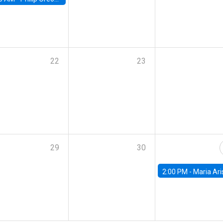
22
23
29
30
2:00 PM -
Maria Aristizabal-Ramirez, FED