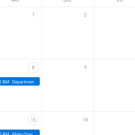
1
2
9
8
0 AM -
Department Seminar: James Robinson
16
15
0 AM -
Philip Oreopolous, University of Toronto