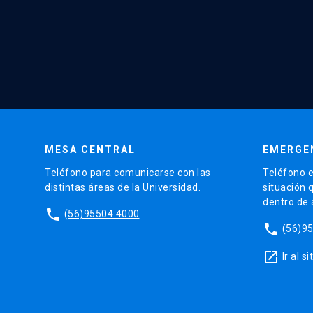
MESA CENTRAL
EMERGE
Teléfono para comunicarse con las
Teléfono e
distintas áreas de la Universidad.
situación 
dentro de
phone
(56)95504 4000
phone
(56)9
launch
Ir al 