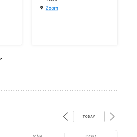
Zoom
>
TODAY
SÁB
DOM