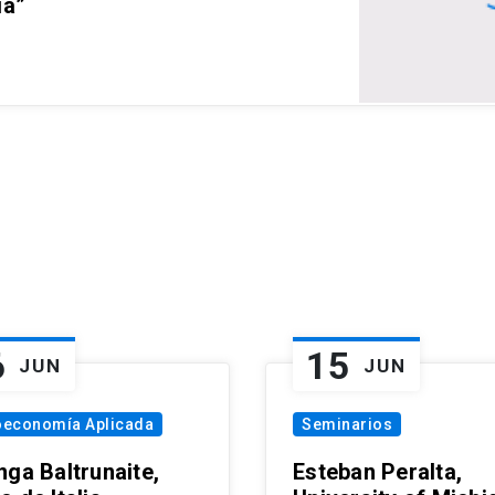
ia”
6
15
JUN
JUN
oeconomía Aplicada
Seminarios
nga Baltrunaite,
Esteban Peralta,