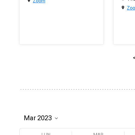
Zoom
Zo
LUN
MAR