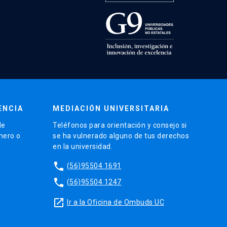
ENCIA
MEDIACIÓN UNIVERSITARIA
de
Teléfonos para orientación y consejo si
énero o
se ha vulnerado alguno de tus derechos
en la universidad.
phone
(56)95504 1691
phone
(56)95504 1247
launch
Ir a la Oficina de Ombuds UC