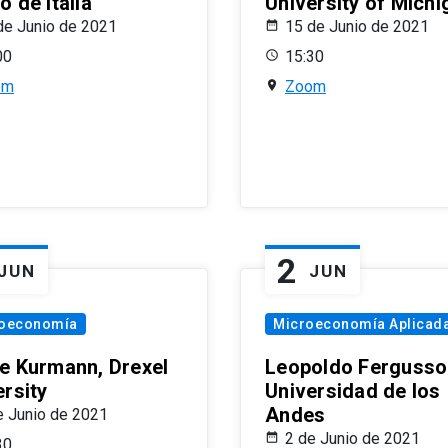
 de Italia
University of Michi
de Junio de 2021
15 de Junio de 2021
00
15:30
om
Zoom
2
JUN
JUN
oeconomía
Microeconomía Aplicad
e Kurmann, Drexel
Leopoldo Fergusso
ersity
Universidad de los
Andes
e Junio de 2021
2 de Junio de 2021
30