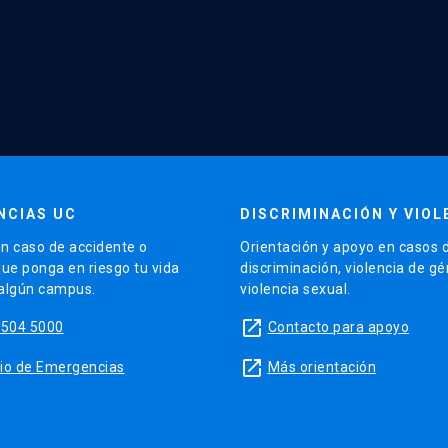
NCIAS UC
DISCRIMINACIÓN Y VIOL
n caso de accidente o
Orientación y apoyo en casos 
que ponga en riesgo tu vida
discriminación, violencia de g
 algún campus.
violencia sexual.
launch
5504 5000
Contacto para apoyo
launch
sitio de Emergencias
Más orientación