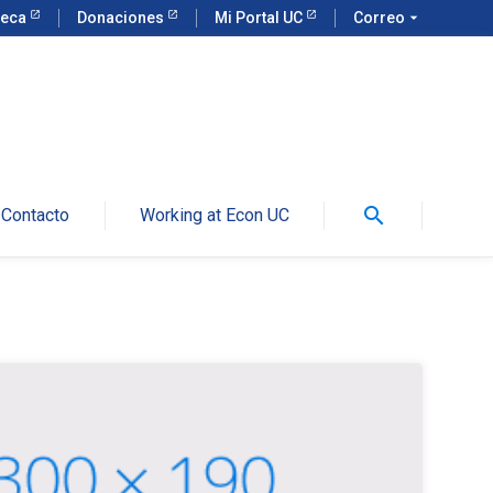
teca
Donaciones
Mi Portal UC
Correo
arrow_drop_down
search
Contacto
Working at Econ UC