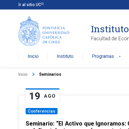
Ir al sitio UC
Institut
Facultad de Eco
Inicio
Instituto
Programas
arrow_drop_down
keyboard_arrow_right
Inicio
Seminarios
19
AGO
Conferencias
Seminario: “El Activo que Ignoramos: