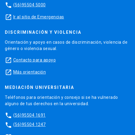
phone
(56)95504 5000
launch
Ir al sitio de Emergencias
DISCRIMINACIÓN Y VIOLENCIA
Orientación y apoyo en casos de discriminación, violencia de
género o violencia sexual.
launch
Contacto para apoyo
launch
Más orientación
MEDIACIÓN UNIVERSITARIA
Teléfonos para orientación y consejo si se ha vulnerado
alguno de tus derechos en la universidad.
phone
(56)95504 1691
phone
(56)95504 1247