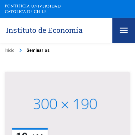
Instituto de Economía
keyboard_arrow_right
Inicio
Seminarios