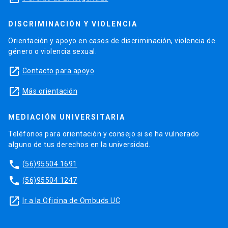
DISCRIMINACIÓN Y VIOLENCIA
Orientación y apoyo en casos de discriminación, violencia de
género o violencia sexual.
launch
Contacto para apoyo
launch
Más orientación
MEDIACIÓN UNIVERSITARIA
Teléfonos para orientación y consejo si se ha vulnerado
alguno de tus derechos en la universidad.
phone
(56)95504 1691
phone
(56)95504 1247
launch
Ir a la Oficina de Ombuds UC