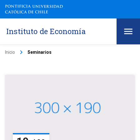
Instituto de Economía
keyboard_arrow_right
Inicio
Seminarios