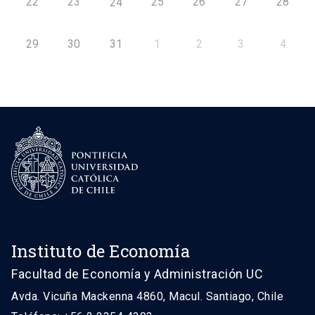
22
23
25
26
27
28
24
29
30
31
1
2
3
4
Instituto de Economía
Facultad de Economía y Administración UC
Avda. Vicuña Mackenna 4860, Macul. Santiago, Chile