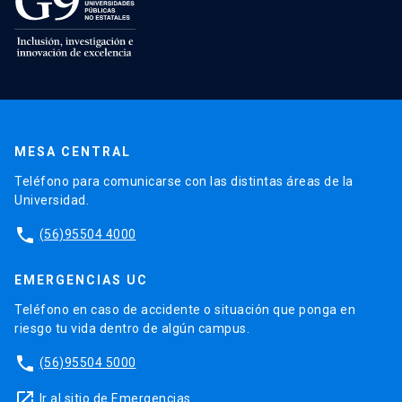
MESA CENTRAL
Teléfono para comunicarse con las distintas áreas de la
Universidad.
phone
(56)95504 4000
EMERGENCIAS UC
Teléfono en caso de accidente o situación que ponga en
riesgo tu vida dentro de algún campus.
phone
(56)95504 5000
launch
Ir al sitio de Emergencias