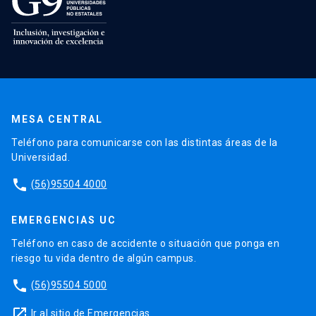
MESA CENTRAL
Teléfono para comunicarse con las distintas áreas de la
Universidad.
phone
(56)95504 4000
EMERGENCIAS UC
Teléfono en caso de accidente o situación que ponga en
riesgo tu vida dentro de algún campus.
phone
(56)95504 5000
launch
Ir al sitio de Emergencias