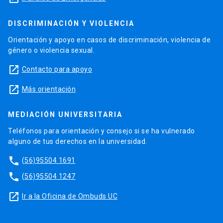
DISCRIMINACIÓN Y VIOLENCIA
Orientación y apoyo en casos de discriminación, violencia de
género o violencia sexual.
launch
Contacto para apoyo
launch
Más orientación
MEDIACIÓN UNIVERSITARIA
Teléfonos para orientación y consejo si se ha vulnerado
alguno de tus derechos en la universidad.
phone
(56)95504 1691
phone
(56)95504 1247
launch
Ir a la Oficina de Ombuds UC