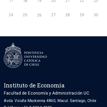
17
19
20
21
22
23
18
24
25
27
28
29
30
26
Instituto de Economía
Facultad de Economía y Administración UC
Avda. Vicuña Mackenna 4860, Macul. Santiago, Chile