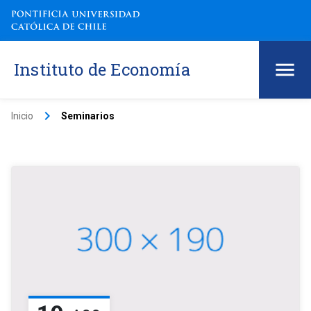
Instituto de Economía
keyboard_arrow_right
Inicio
Seminarios