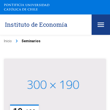
Instituto de Economía
keyboard_arrow_right
Inicio
Seminarios