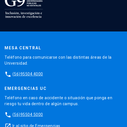
MESA CENTRAL
Teléfono para comunicarse con las distintas áreas de la
Universidad.
phone
(56)95504 4000
EMERGENCIAS UC
Teléfono en caso de accidente o situación que ponga en
riesgo tu vida dentro de algún campus.
phone
(56)95504 5000
launch
Ir al sitio de Emergencias