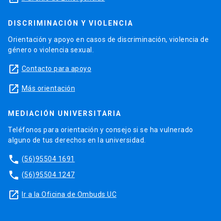
DISCRIMINACIÓN Y VIOLENCIA
Orientación y apoyo en casos de discriminación, violencia de
género o violencia sexual.
launch
Contacto para apoyo
launch
Más orientación
MEDIACIÓN UNIVERSITARIA
Teléfonos para orientación y consejo si se ha vulnerado
alguno de tus derechos en la universidad.
phone
(56)95504 1691
phone
(56)95504 1247
launch
Ir a la Oficina de Ombuds UC