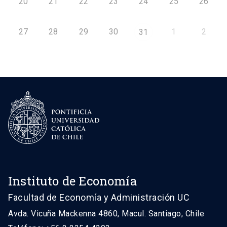
20
21
22
23
24
25
26
27
28
29
30
1
2
31
Instituto de Economía
Facultad de Economía y Administración UC
Avda. Vicuña Mackenna 4860, Macul. Santiago, Chile